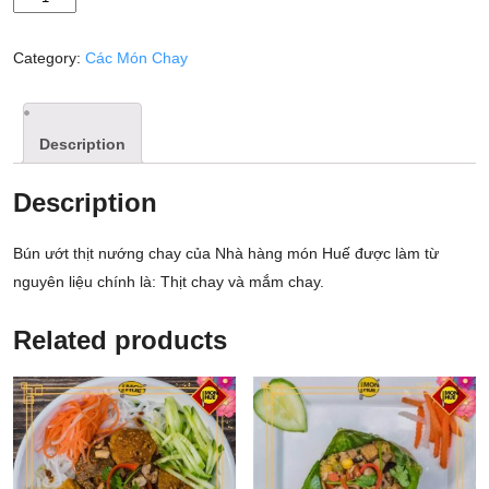
THỊT
NƯỚNG
Category:
Các Món Chay
CHAY
quantity
Description
Description
Bún ướt thịt nướng chay của Nhà hàng món Huế được làm từ
nguyên liệu chính là: Thịt chay và mắm chay.
Related products