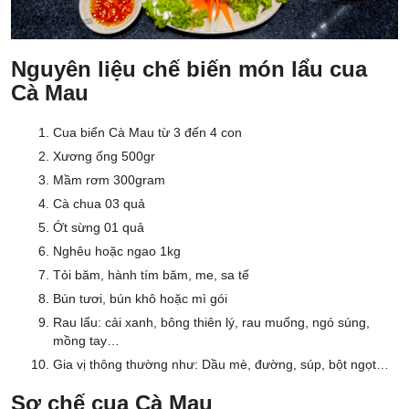
Nguyên liệu chế biến món lẩu cua
Cà Mau
Cua biển Cà Mau từ 3 đến 4 con
Xương ống 500gr
Mầm rơm 300gram
Cà chua 03 quả
Ớt sừng 01 quả
Nghêu hoặc ngao 1kg
Tỏi băm, hành tím băm, me, sa tế
Bún tươi, bún khô hoặc mì gói
Rau lẩu: cải xanh, bông thiên lý, rau muống, ngó súng,
mồng tay…
Gia vị thông thường như: Dầu mè, đường, súp, bột ngọt…
Sơ chế cua Cà Mau