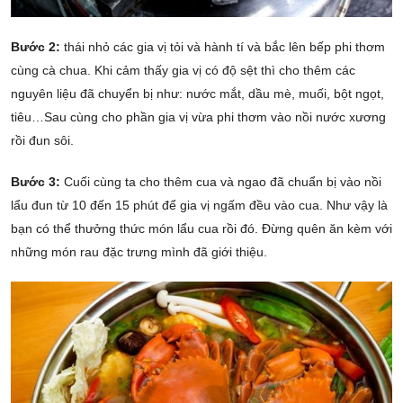
Bước 2:
thái nhỏ các gia vị tỏi và hành tí và bắc lên bếp phi thơm
cùng cà chua. Khi cảm thấy gia vị có độ sệt thì cho thêm các
nguyên liệu đã chuyển bị như: nước mắt, dầu mè, muối, bột ngọt,
tiêu…Sau cùng cho phần gia vị vừa phi thơm vào nồi nước xương
rồi đun sôi.
Bước 3:
Cuối cùng ta cho thêm cua và ngao đã chuẩn bị vào nồi
lẩu đun từ 10 đến 15 phút để gia vị ngấm đều vào cua. Như vậy là
bạn có thể thưởng thức món lẩu cua rồi đó. Đừng quên ăn kèm với
những món rau đặc trưng mình đã giới thiệu.