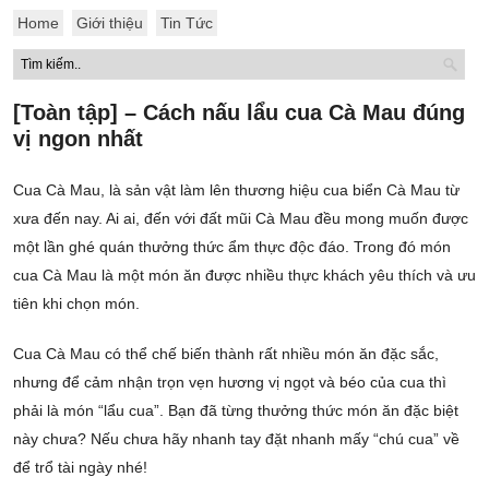
Home
Giới thiệu
Tin Tức
[Toàn tập] – Cách nấu lẩu cua Cà Mau đúng
vị ngon nhất
Cua Cà Mau, là sản vật làm lên thương hiệu cua biển Cà Mau từ
xưa đến nay. Ai ai, đến với đất mũi Cà Mau đều mong muốn được
một lần ghé quán thưởng thức ẩm thực độc đáo. Trong đó món
cua Cà Mau là một món ăn được nhiều thực khách yêu thích và ưu
tiên khi chọn món.
Cua Cà Mau có thể chế biến thành rất nhiều món ăn đặc sắc,
nhưng để cảm nhận trọn vẹn hương vị ngọt và béo của cua thì
phải là món “lẩu cua”. Bạn đã từng thưởng thức món ăn đặc biệt
này chưa? Nếu chưa hãy nhanh tay đặt nhanh mấy “chú cua” về
để trổ tài ngày nhé!