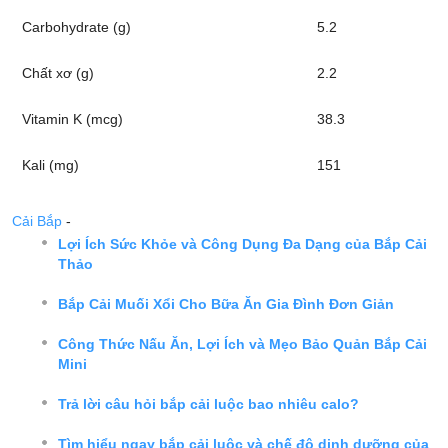
Carbohydrate (g)
5.2
Chất xơ (g)
2.2
Vitamin K (mcg)
38.3
Kali (mg)
151
Cải Bắp
-
Lợi Ích Sức Khỏe và Công Dụng Đa Dạng của Bắp Cải
Thảo
Bắp Cải Muối Xổi Cho Bữa Ăn Gia Đình Đơn Giản
Công Thức Nấu Ăn, Lợi Ích và Mẹo Bảo Quản Bắp Cải
Mini
Trả lời câu hỏi bắp cải luộc bao nhiêu calo?
Tìm hiểu ngay bắp cải luộc và chế độ dinh dưỡng của