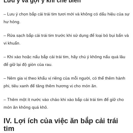
Lưu ý và gợi ý khi chế biến
– Lưu ý chọn bắp cải trái tim tươi mới và không có dấu hiệu của sự
hư hỏng.
– Rửa sạch bắp cải trái tim trước khi sử dụng để loại bỏ bụi bẩn và
vi khuẩn.
– Khi xào hoặc nấu bắp cải trái tim, hãy chú ý không nấu quá lâu
để giữ lại độ giòn của rau.
– Nêm gia vị theo khẩu vị riêng của mỗi người, có thể thêm hành
phi, tiêu xanh để tăng thêm hương vị cho món ăn.
– Thêm một ít nước vào chảo khi xào bắp cải trái tim để giữ cho
món ăn không quá khô.
IV. Lợi ích của việc ăn bắp cải trái
tim