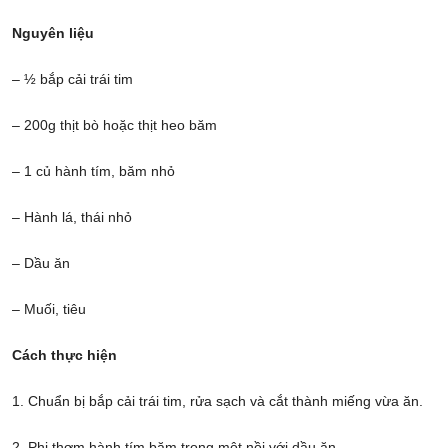
Nguyên liệu
– ½ bắp cải trái tim
– 200g thịt bò hoặc thịt heo băm
– 1 củ hành tím, băm nhỏ
– Hành lá, thái nhỏ
– Dầu ăn
– Muối, tiêu
Cách thực hiện
1. Chuẩn bị bắp cải trái tim, rửa sạch và cắt thành miếng vừa ăn.
2. Phi thơm hành tím băm trong một nồi với dầu ăn.