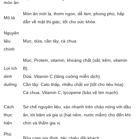
món ăn
Món ăn mới lạ, thơm ngon, dễ làm, phong phú, hấp
Mô tả
dẫn về mặt thị giác, tốt cho sức khỏe.
Nguyên
liệu
Mực, dứa, cần tây, cà chua
chính
Mực: Protein, vitamin, khoáng chất (sắt, kẽm, vitamin
Lợi ích
B).
dinh
Dứa: Vitamin C (tăng cường miễn dịch).
dưỡng
Cần tây: Calo thấp, nhiều chất xơ (tốt cho tiêu hóa).
Cà chua: Vitamin C, lycopene (bảo vệ tim mạch).
Cách
Sơ chế nguyên liệu, xào nhanh trên chảo nóng với dầu
thực
ăn, tỏi băm và gia vị (hạt nêm, nước mắm) cho đến khi
hiện
chín và thấm gia vị.
Phù
Bữa cơm gia đình, tiệc chiêu đãi khách