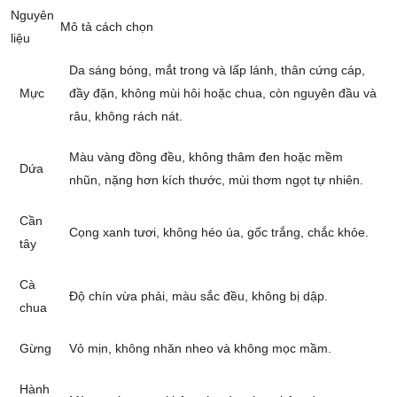
Nguyên
Mô tả cách chọn
liệu
Da sáng bóng, mắt trong và lấp lánh, thân cứng cáp,
Mực
đầy đặn, không mùi hôi hoặc chua, còn nguyên đầu và
râu, không rách nát.
Màu vàng đồng đều, không thâm đen hoặc mềm
Dứa
nhũn, nặng hơn kích thước, mùi thơm ngọt tự nhiên.
Cần
Cọng xanh tươi, không héo úa, gốc trắng, chắc khỏe.
tây
Cà
Độ chín vừa phải, màu sắc đều, không bị dập.
chua
Gừng
Vỏ mịn, không nhăn nheo và không mọc mầm.
Hành