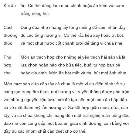
Khi ăn
ăn. Có thể dùng làm món chính hoặc ăn kèm với cơm
trắng nóng hổi.
Cách
Dùng đũa nhẹ nhàng lấy từng miếng để cảm nhận đầy
thưởng
đủ các tầng hương vị. Có thể rắc tiêu xay hoặc ớt bột,
thức
và một chút nước cốt chanh tươi để tăng vị chua nhẹ.
Phù
Món ăn thích hợp cho những ai yêu thích hải sản và là
hợp
lựa chọn hoàn hảo cho bữa tiệc, buổi tụ họp bạn bè
cho
hoặc gia đình. Món ăn bắt mắt và thu hút mọi ánh nhìn.
Món mực xào dứa cần tây cà chua là một ví dụ điển hình về sự
sáng tạo trong ẩm thực, nơi hương vị truyền thống được pha trộn
với những nguyên liệu tươi mới để tạo nên một món ăn hấp dẫn
cả về mặt thẩm mỹ lẫn hương vị. Sự kết hợp giữa mực, dứa, cần
tây, và cà chua không chỉ mang đến một trải nghiệm ăn uống độc
đáo mà còn cung cấp một bữa ăn giàu dinh dưỡng, cân bằng với
đầy đủ các nhóm chất cần thiết cho cơ thể.