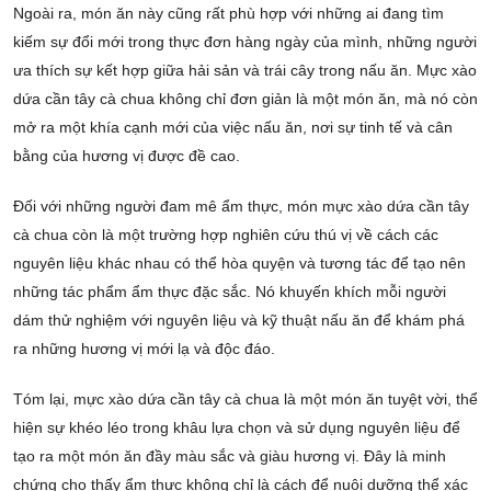
Ngoài ra, món ăn này cũng rất phù hợp với những ai đang tìm
kiếm sự đổi mới trong thực đơn hàng ngày của mình, những người
ưa thích sự kết hợp giữa hải sản và trái cây trong nấu ăn. Mực xào
dứa cần tây cà chua không chỉ đơn giản là một món ăn, mà nó còn
mở ra một khía cạnh mới của việc nấu ăn, nơi sự tinh tế và cân
bằng của hương vị được đề cao.
Đối với những người đam mê ẩm thực, món mực xào dứa cần tây
cà chua còn là một trường hợp nghiên cứu thú vị về cách các
nguyên liệu khác nhau có thể hòa quyện và tương tác để tạo nên
những tác phẩm ẩm thực đặc sắc. Nó khuyến khích mỗi người
dám thử nghiệm với nguyên liệu và kỹ thuật nấu ăn để khám phá
ra những hương vị mới lạ và độc đáo.
Tóm lại, mực xào dứa cần tây cà chua là một món ăn tuyệt vời, thể
hiện sự khéo léo trong khâu lựa chọn và sử dụng nguyên liệu để
tạo ra một món ăn đầy màu sắc và giàu hương vị. Đây là minh
chứng cho thấy ẩm thực không chỉ là cách để nuôi dưỡng thể xác