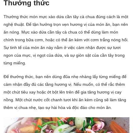
Thưởng thức
Thưởng thức món mực xào dứa cần tây cà chua đúng cách là một
nghệ thuật. Để tận hưởng trọn vẹn hương vị của món ăn, bạn nên
ăn nóng. Mực xào dứa cần tây cà chua có thể dùng làm món
chính trong bữa cơm, hoặc có thể ăn kèm với cơm trắng nóng hổi.
Sự tinh tế của món ăn này nằm ở việc cảm nhận được sự tươi
ngon của mực, vị ngọt của dứa, và sự giòn sật của cần tây trong
từng miếng.
Để thưởng thức, bạn nên dùng đũa nhẹ nhàng lấy từng miếng để
cảm nhận đầy đủ các tầng hương vị. Nếu muốn, có thể rắc thêm
một chút tiêu xay hoặc ớt bột lên trên để gia tăng hương vị cay
nồng. Một chút nước cốt chanh tươi khi ăn kèm cũng sẽ làm tăng
thêm vị chua nhẹ, tạo sự hài hòa và độc đáo cho món ăn.