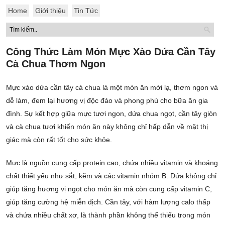
Home
Giới thiệu
Tin Tức
Công Thức Làm Món Mực Xào Dứa Cần Tây
Cà Chua Thơm Ngon
Mực xào dứa cần tây cà chua là một món ăn mới lạ, thơm ngon và
dễ làm, đem lại hương vị độc đáo và phong phú cho bữa ăn gia
đình. Sự kết hợp giữa mực tươi ngon, dứa chua ngọt, cần tây giòn
và cà chua tươi khiến món ăn này không chỉ hấp dẫn về mặt thị
giác mà còn rất tốt cho sức khỏe.
Mực là nguồn cung cấp protein cao, chứa nhiều vitamin và khoáng
chất thiết yếu như sắt, kẽm và các vitamin nhóm B. Dứa không chỉ
giúp tăng hương vị ngọt cho món ăn mà còn cung cấp vitamin C,
giúp tăng cường hệ miễn dịch. Cần tây, với hàm lượng calo thấp
và chứa nhiều chất xơ, là thành phần không thể thiếu trong món