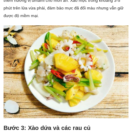
thêm hương vị umami cho món ăn. Xào mực trong khoảng 3-5
phút trên lửa vừa phải, đảm bảo mực đã đổi màu nhưng vẫn giữ
được độ mềm mại.
Bước 3: Xào dứa và các rau củ