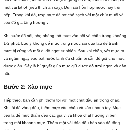
một vài lát ớt (nếu thích ăn cay). Đun sôi hỗn hợp nước này trên
bếp. Trong khi đó, ướp mực đã sơ chế sạch với một chút muối và
tiêu để gia tăng hương vị.
Khi nước đã sôi, nhẹ nhàng thả mực vào nồi và chần trong khoảng
1-2 phút. Lưu ý không để mực trong nước sôi quá lâu để tránh
mực bị cứng và mất đi độ ngọt tự nhiên. Sau khi chần, vớt mực ra
và ngâm ngay vào bát nước lạnh đã chuẩn bị sẵn để giữ cho mực
được giòn. Đây là bí quyết giúp mực giữ được độ tươi ngon và đàn
hồi.
Bước 2: Xào mực
Tiếp theo, bạn cần phi thơm tỏi với một chút dầu ăn trong chảo.
Khi tỏi đã vàng đều, thêm mực vào chảo và xào nhanh tay. Mục
tiêu là để mực thấm đều các gia vị và khóa chặt hương vị bên
trong mỗi khoanh mực. Thêm một vài thìa dầu hào vào để tăng