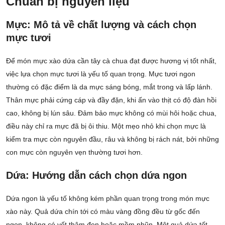
Chuẩn bị nguyên liệu
Mực: Mô tả về chất lượng và cách chọn
mực tươi
Để món mực xào dứa cần tây cà chua đạt được hương vị tốt nhất,
việc lựa chọn mực tươi là yếu tố quan trọng. Mực tươi ngon
thường có đặc điểm là da mực sáng bóng, mắt trong và lấp lánh.
Thân mực phải cứng cáp và đầy đặn, khi ấn vào thịt có độ đàn hồi
cao, không bị lún sâu. Đảm bảo mực không có mùi hôi hoặc chua,
điều này chỉ ra mực đã bị ôi thiu. Một mẹo nhỏ khi chọn mực là
kiểm tra mực còn nguyên đầu, râu và không bị rách nát, bởi những
con mực còn nguyên vẹn thường tươi hơn.
Dứa: Hướng dẫn cách chọn dứa ngon
Dứa ngon là yếu tố không kém phần quan trọng trong món mực
xào này. Quả dứa chín tới có màu vàng đồng đều từ gốc đến
ngọn, không có vết thâm đen hoặc mềm nhũn. Một quả dứa tốt