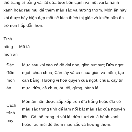
thể trang trí bằng vài lát dứa tươi bên cạnh và một vài lá hành
xanh hoặc rau mùi để thêm màu sắc và hương thơm. Món ăn này
khi được bày biện đẹp mắt sẽ kích thích thị giác và khiến bữa ăn
trở nên hấp dẫn hơn.
Tính
năng
Mô tả
món ăn
Đặc
Mực sau khi xào có độ dai nhẹ, giòn sựt sựt; Dứa ngọt
điểm
ngọt, chua chua; Cần tây và cà chua giòn và mềm, tạo
món
cân bằng; Hương vị hòa quyện của ngọt, chua, cay từ
ăn
mực, dứa, cà chua, ớt, tỏi, gừng, hành lá.
Món ăn nên được sắp xếp trên đĩa trắng hoặc đĩa có
Cách
màu sắc trung tính để làm nổi bật màu sắc của nguyên
trình
liệu. Có thể trang trí với lát dứa tươi và lá hành xanh
bày
hoặc rau mùi để thêm màu sắc và hương thơm.