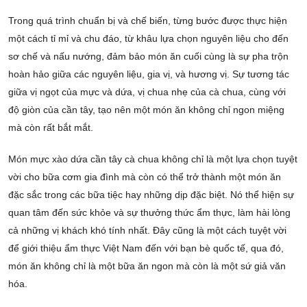
Trong quá trình chuẩn bị và chế biến, từng bước được thực hiện
một cách tỉ mỉ và chu đáo, từ khâu lựa chọn nguyên liệu cho đến
sơ chế và nấu nướng, đảm bảo món ăn cuối cùng là sự pha trộn
hoàn hảo giữa các nguyên liệu, gia vị, và hương vị. Sự tương tác
giữa vị ngọt của mực và dứa, vị chua nhẹ của cà chua, cùng với
độ giòn của cần tây, tạo nên một món ăn không chỉ ngon miệng
mà còn rất bắt mắt.
Món mực xào dứa cần tây cà chua không chỉ là một lựa chọn tuyệt
vời cho bữa cơm gia đình mà còn có thể trở thành một món ăn
đặc sắc trong các bữa tiệc hay những dịp đặc biệt. Nó thể hiện sự
quan tâm đến sức khỏe và sự thưởng thức ẩm thực, làm hài lòng
cả những vị khách khó tính nhất. Đây cũng là một cách tuyệt vời
để giới thiệu ẩm thực Việt Nam đến với bạn bè quốc tế, qua đó,
món ăn không chỉ là một bữa ăn ngon mà còn là một sứ giả văn
hóa.