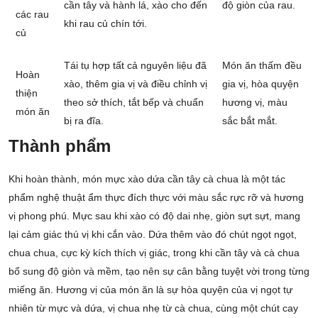
cần tây và hành lá, xào cho đến
độ giòn của rau.
các rau
khi rau củ chín tới.
củ
Tái tụ hợp tất cả nguyên liệu đã
Món ăn thấm đều
Hoàn
xào, thêm gia vị và điều chỉnh vị
gia vị, hòa quyện
thiện
theo sở thích, tắt bếp và chuẩn
hương vị, màu
món ăn
bị ra đĩa.
sắc bắt mắt.
Thành phẩm
Khi hoàn thành, món mực xào dứa cần tây cà chua là một tác
phẩm nghệ thuật ẩm thực đích thực với màu sắc rực rỡ và hương
vị phong phú. Mực sau khi xào có độ dai nhẹ, giòn sựt sựt, mang
lại cảm giác thú vị khi cắn vào. Dứa thêm vào đó chút ngọt ngọt,
chua chua, cực kỳ kích thích vị giác, trong khi cần tây và cà chua
bổ sung độ giòn và mềm, tạo nên sự cân bằng tuyệt vời trong từng
miếng ăn. Hương vị của món ăn là sự hòa quyện của vị ngọt tự
nhiên từ mực và dứa, vị chua nhẹ từ cà chua, cùng một chút cay