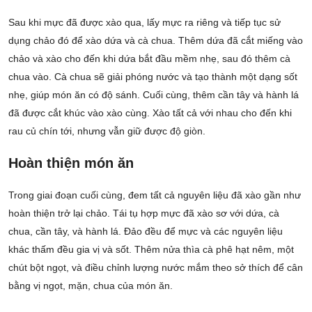
Sau khi mực đã được xào qua, lấy mực ra riêng và tiếp tục sử
dụng chảo đó để xào dứa và cà chua. Thêm dứa đã cắt miếng vào
chảo và xào cho đến khi dứa bắt đầu mềm nhẹ, sau đó thêm cà
chua vào. Cà chua sẽ giải phóng nước và tạo thành một dạng sốt
nhẹ, giúp món ăn có độ sánh. Cuối cùng, thêm cần tây và hành lá
đã được cắt khúc vào xào cùng. Xào tất cả với nhau cho đến khi
rau củ chín tới, nhưng vẫn giữ được độ giòn.
Hoàn thiện món ăn
Trong giai đoạn cuối cùng, đem tất cả nguyên liệu đã xào gần như
hoàn thiện trở lại chảo. Tái tụ hợp mực đã xào sơ với dứa, cà
chua, cần tây, và hành lá. Đảo đều để mực và các nguyên liệu
khác thấm đều gia vị và sốt. Thêm nửa thìa cà phê hạt nêm, một
chút bột ngọt, và điều chỉnh lượng nước mắm theo sở thích để cân
bằng vị ngọt, mặn, chua của món ăn.