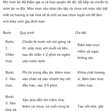
Khi món ăn đã thấm gia vị và hòa quyện đủ độ, tắt bếp và chuẩn bị
món ăn ra đĩa. Món mực xào dứa cần tây cà chua với màu sắc bắt
mắt và hương vị hài hòa sẽ là một sự lựa chọn tuyệt vời để làm
mới bữa cơm gia đình bạn.
Bước
Quy trình
Chi tiết
Bước
Chuẩn bị nước sôi với gừng và
Đảm bảo mực
1:
ớt, ướp mực với muối và tiêu,
mềm và ngọt,
Chần
sau đó chần 1-2 phút và ngâm
không dai.
mực
vào nước lạnh.
Bước
Phi tỏi trong dầu ăn, thêm mực
Khóa chặt hương
2: Xào
vào chảo và xào nhanh tay với
vị, đảm bảo mực
mực
dầu hào, xào 3-5 phút.
mềm mại.
Bước
Xào dứa đến khi mềm nhẹ,
3: Xào
thêm cà chua, và cuối cùng là
Tạo sốt nhẹ, giữ
dứa và