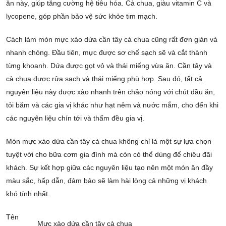
ăn này, giúp tăng cường hệ tiêu hóa. Cà chua, giàu vitamin C và
lycopene, góp phần bảo vệ sức khỏe tim mạch.
Cách làm món mực xào dứa cần tây cà chua cũng rất đơn giản và
nhanh chóng. Đầu tiên, mực được sơ chế sạch sẽ và cắt thành
từng khoanh. Dứa được gọt vỏ và thái miếng vừa ăn. Cần tây và
cà chua được rửa sạch và thái miếng phù hợp. Sau đó, tất cả
nguyên liệu này được xào nhanh trên chảo nóng với chút dầu ăn,
tỏi băm và các gia vị khác như hạt nêm và nước mắm, cho đến khi
các nguyên liệu chín tới và thấm đều gia vị.
Món mực xào dứa cần tây cà chua không chỉ là một sự lựa chọn
tuyệt vời cho bữa cơm gia đình mà còn có thể dùng để chiêu đãi
khách. Sự kết hợp giữa các nguyên liệu tạo nên một món ăn đầy
màu sắc, hấp dẫn, đảm bảo sẽ làm hài lòng cả những vị khách
khó tính nhất.
Tên
Mực xào dứa cần tây cà chua