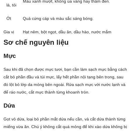
Màu xanh mượt, không úa vàng hay thâm đen.
lá, tỏi
Ớt
Quả cứng cáp và màu sắc sáng bóng.
Gia vị
Hạt nêm, bột ngọt, dầu ăn, dầu hào, nước mắm
Sơ chế nguyên liệu
Mực
Sau khi đã chọn được mực tươi, bạn cần làm sạch mực bằng cách
cắt bỏ phần đầu và túi mực, lấy hết phần nội tạng bên trong, sau
đó lột bỏ lớp da mỏng bên ngoài. Rửa sạch mực với nước lạnh và
để ráo nước, cắt mực thành từng khoanh tròn.
Dứa
Gọt vỏ dứa, loại bỏ phần mắt dứa nếu cần, và cắt dứa thành từng
miếng vừa ăn. Chú ý không cắt quá mỏng để khi xào dứa không bị