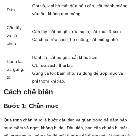
Gọt vỏ, loại bỏ mắt dứa nếu cần, cắt thành miếng
Dứa
vừa ăn, không quá mỏng.
Cần tây
Cần tây: cắt bỏ gốc, rửa sạch, cắt khúc 3-4cm.
và cà
Cà chua: rửa sạch, bỏ cuống, cắt miếng nhỏ.
chua
Hành lá: cắt bỏ gốc, cắt khúc 3cm.
Hành lá,
Ớt: rửa sạch, thái lát.
ớt, gừng,
Gừng và tỏi: băm nhỏ, sử dụng để ướp mực và
tỏi
phi thơm khi xào.
Cách chế biến
Bước 1: Chần mực
Quá trình chần mực là bước đầu tiên và quan trọng để đảm bảo
mực mềm và ngọt, không bị dai. Đầu tiên, bạn cần chuẩn bị một
nồi nước sạch, thêm vào đó một ít gừng đã được thái lát mỏng và