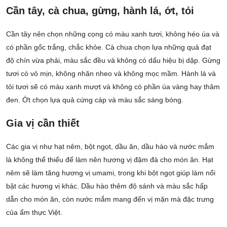
Cần tây, cà chua, gừng, hành lá, ớt, tỏi
Cần tây nên chọn những cọng có màu xanh tươi, không héo úa và
có phần gốc trắng, chắc khỏe. Cà chua chọn lựa những quả đạt
độ chín vừa phải, màu sắc đều và không có dấu hiệu bị dập. Gừng
tươi có vỏ mịn, không nhăn nheo và không mọc mầm. Hành lá và
tỏi tươi sẽ có màu xanh mượt và không có phần úa vàng hay thâm
đen. Ớt chọn lựa quả cứng cáp và màu sắc sáng bóng.
Gia vị cần thiết
Các gia vị như hạt nêm, bột ngọt, dầu ăn, dầu hào và nước mắm
là không thể thiếu để làm nên hương vị đậm đà cho món ăn. Hạt
nêm sẽ làm tăng hương vị umami, trong khi bột ngọt giúp làm nổi
bật các hương vị khác. Dầu hào thêm độ sánh và màu sắc hấp
dẫn cho món ăn, còn nước mắm mang đến vị mặn mà đặc trưng
của ẩm thực Việt.