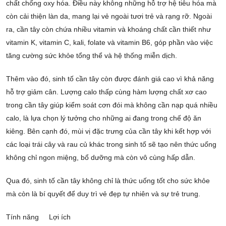
chất chống oxy hóa. Điều này không những hỗ trợ hệ tiêu hóa mà
còn cải thiện làn da, mang lại vẻ ngoài tươi trẻ và rạng rỡ. Ngoài
ra, cần tây còn chứa nhiều vitamin và khoáng chất cần thiết như
vitamin K, vitamin C, kali, folate và vitamin B6, góp phần vào việc
tăng cường sức khỏe tổng thể và hệ thống miễn dịch.
Thêm vào đó, sinh tố cần tây còn được đánh giá cao vì khả năng
hỗ trợ giảm cân. Lượng calo thấp cùng hàm lượng chất xơ cao
trong cần tây giúp kiểm soát cơn đói mà không cần nạp quá nhiều
calo, là lựa chọn lý tưởng cho những ai đang trong chế độ ăn
kiêng. Bên cạnh đó, mùi vị đặc trưng của cần tây khi kết hợp với
các loại trái cây và rau củ khác trong sinh tố sẽ tạo nên thức uống
không chỉ ngon miệng, bổ dưỡng mà còn vô cùng hấp dẫn.
Qua đó, sinh tố cần tây không chỉ là thức uống tốt cho sức khỏe
mà còn là bí quyết để duy trì vẻ đẹp tự nhiên và sự trẻ trung.
Tính năng
Lợi ích