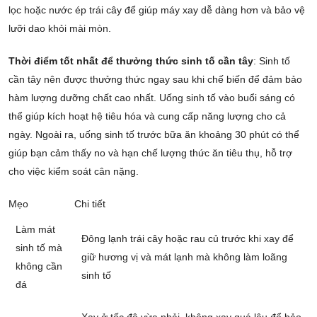
lọc hoặc nước ép trái cây để giúp máy xay dễ dàng hơn và bảo vệ
lưỡi dao khỏi mài mòn.
Thời điểm tốt nhất để thưởng thức sinh tố cần tây
: Sinh tố
cần tây nên được thưởng thức ngay sau khi chế biến để đảm bảo
hàm lượng dưỡng chất cao nhất. Uống sinh tố vào buổi sáng có
thể giúp kích hoạt hệ tiêu hóa và cung cấp năng lượng cho cả
ngày. Ngoài ra, uống sinh tố trước bữa ăn khoảng 30 phút có thể
giúp bạn cảm thấy no và hạn chế lượng thức ăn tiêu thụ, hỗ trợ
cho việc kiểm soát cân nặng.
Mẹo
Chi tiết
Làm mát
Đông lạnh trái cây hoặc rau củ trước khi xay để
sinh tố mà
giữ hương vị và mát lạnh mà không làm loãng
không cần
sinh tố
đá
Xay ở tốc độ vừa phải, không xay quá lâu để bảo