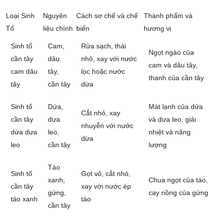
Loại Sinh
Nguyên
Cách sơ chế và chế
Thành phẩm và
Tố
liệu chính
biến
hương vị
Sinh tố
Cam,
Rửa sạch, thái
Ngọt ngào của
cần tây
dâu
nhỏ, xay với nước
cam và dâu tây,
cam dâu
tây,
lọc hoặc nước
thanh của cần tây
tây
cần tây
dừa
Sinh tố
Dứa,
Mát lạnh của dứa
Cắt nhỏ, xay
cần tây
dưa
và dưa leo, giải
nhuyễn với nước
dứa dưa
leo,
nhiệt và năng
dừa
leo
cần tây
lượng
Táo
Sinh tố
Gọt vỏ, cắt nhỏ,
xanh,
Chua ngọt của táo,
cần tây
xay với nước ép
gừng,
cay nồng của gừng
táo xanh
táo
cần tây