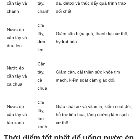
cần tây và
tây,
da, detox và thúc đẩy quá trình trao
chanh
chanh
đổi chất.
Cần
Nước ép
tây,
Giảm cân hiệu quả, thanh lọc cơ thể,
cần tây và
dưa
hydrat hóa.
dưa leo
leo
Cần
Nước ép
tây,
Giảm cân, cải thiện sức khỏe tim
cần tây và
cà
mạch, kiểm soát cảm giác đói.
cà chua
chua
Cần
Nước ép
Giàu chất xơ và vitamin, kiểm soát đói,
tây,
cần tây và
hỗ trợ tiêu hóa, tăng cường làm sạch
táo
táo xanh
cơ thể.
xanh
Thời điểm tốt nhất để uống nước ép