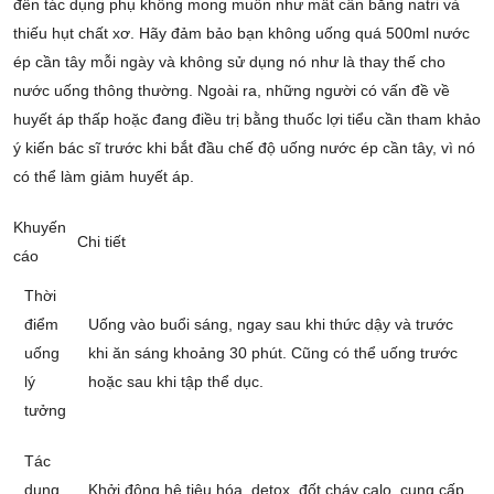
đến tác dụng phụ không mong muốn như mất cân bằng natri và
thiếu hụt chất xơ. Hãy đảm bảo bạn không uống quá 500ml nước
ép cần tây mỗi ngày và không sử dụng nó như là thay thế cho
nước uống thông thường. Ngoài ra, những người có vấn đề về
huyết áp thấp hoặc đang điều trị bằng thuốc lợi tiểu cần tham khảo
ý kiến bác sĩ trước khi bắt đầu chế độ uống nước ép cần tây, vì nó
có thể làm giảm huyết áp.
Khuyến
Chi tiết
cáo
Thời
điểm
Uống vào buổi sáng, ngay sau khi thức dậy và trước
uống
khi ăn sáng khoảng 30 phút. Cũng có thể uống trước
lý
hoặc sau khi tập thể dục.
tưởng
Tác
dụng
Khởi động hệ tiêu hóa, detox, đốt cháy calo, cung cấp