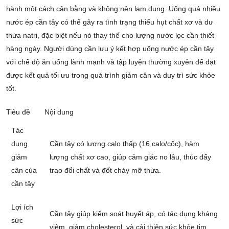
hành một cách cân bằng và không nên lạm dụng. Uống quá nhiều
nước ép cần tây có thể gây ra tình trạng thiếu hụt chất xơ và dư
thừa natri, đặc biệt nếu nó thay thế cho lượng nước lọc cần thiết
hàng ngày. Người dùng cần lưu ý kết hợp uống nước ép cần tây
với chế độ ăn uống lành mạnh và tập luyện thường xuyên để đạt
được kết quả tối ưu trong quá trình giảm cân và duy trì sức khỏe
tốt.
Tiêu đề
Nội dung
Tác
dụng
Cần tây có lượng calo thấp (16 calo/cốc), hàm
giảm
lượng chất xơ cao, giúp cảm giác no lâu, thúc đẩy
cân của
trao đổi chất và đốt cháy mỡ thừa.
cần tây
Lợi ích
Cần tây giúp kiểm soát huyết áp, có tác dụng kháng
sức
viêm, giảm cholesterol, và cải thiện sức khỏe tim