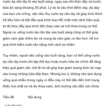
nước ép cần tây là vào buổi sáng, ngay sau khi thức dậy và trước
bữa ăn sáng khoảng 30 phút. Lý do là vào thời điểm này, dạ dày
của bạn còn trống, việc tiêu thụ nước ép cần tây sẽ giúp kích thích
hệ tiêu hóa và bắt đầu quá trình trao đổi chất một cách hiệu quả,
từ đó thúc đẩy quá trình đốt cháy calo và mỡ thừa trong cơ thể.
Ngoài ra, uống nước ép cần tây vào buổi sáng cũng có thể giúp
giảm cảm giác thèm ăn và mang lại cảm giác no lâu hơn, hỗ trợ
quá trình kiểm soát cân nặng một cách tự nhiên.
Tuy nhiên, ngoài việc uống vào buổi sáng, bạn có thể uống nước
ép cần tây trước khi tập thể dục hoặc trước bữa ăn chính để tăng
hiệu quả giảm cân, bởi lẽ nó sẽ giúp bạn giảm lượng thức ăn nạp
vào trong những bữa tiếp theo. Nhưng lưu ý, không nên lạm dụng
uống quá nhiều trong ngày vì điều này có thể dẫn đến tình trạng
thiếu hụt chất xơ và dư thừa natri, ảnh hưởng xấu đến sức khỏe.
Tiêu đề
Nội dung
Lợi ích của