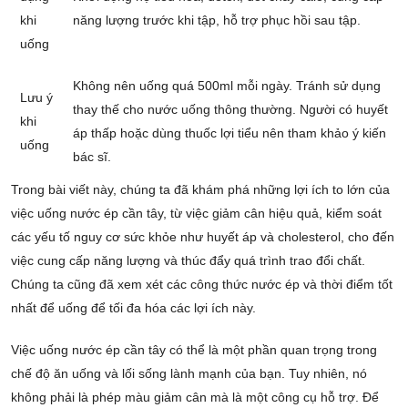
khi
năng lượng trước khi tập, hỗ trợ phục hồi sau tập.
uống
Không nên uống quá 500ml mỗi ngày. Tránh sử dụng
Lưu ý
thay thế cho nước uống thông thường. Người có huyết
khi
áp thấp hoặc dùng thuốc lợi tiểu nên tham khảo ý kiến
uống
bác sĩ.
Trong bài viết này, chúng ta đã khám phá những lợi ích to lớn của
việc uống nước ép cần tây, từ việc giảm cân hiệu quả, kiểm soát
các yếu tố nguy cơ sức khỏe như huyết áp và cholesterol, cho đến
việc cung cấp năng lượng và thúc đẩy quá trình trao đổi chất.
Chúng ta cũng đã xem xét các công thức nước ép và thời điểm tốt
nhất để uống để tối đa hóa các lợi ích này.
Việc uống nước ép cần tây có thể là một phần quan trọng trong
chế độ ăn uống và lối sống lành mạnh của bạn. Tuy nhiên, nó
không phải là phép màu giảm cân mà là một công cụ hỗ trợ. Để