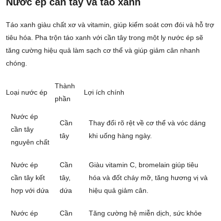
Nước ép cần tây và táo xanh
Táo xanh giàu chất xơ và vitamin, giúp kiểm soát cơn đói và hỗ trợ
tiêu hóa. Pha trộn táo xanh với cần tây trong một ly nước ép sẽ
tăng cường hiệu quả làm sạch cơ thể và giúp giảm cân nhanh
chóng.
Thành
Loại nước ép
Lợi ích chính
phần
Nước ép
Cần
Thay đổi rõ rệt về cơ thể và vóc dáng
cần tây
tây
khi uống hàng ngày.
nguyên chất
Nước ép
Cần
Giàu vitamin C, bromelain giúp tiêu
cần tây kết
tây,
hóa và đốt cháy mỡ, tăng hương vị và
hợp với dứa
dứa
hiệu quả giảm cân.
Nước ép
Cần
Tăng cường hệ miễn dịch, sức khỏe