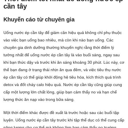
cần tây
Khuyến cáo từ chuyên gia
Uống nước ép cần tây để giảm cân hiệu quả không chỉ phụ thuộc
vào việc bạn uống bao nhiêu, mà còn khi nào bạn uống. Các
chuyên gia dinh dưỡng thường khuyến nghị rằng thời điểm lý
tưởng nhất để uống nước ép cần tây là vào buổi sáng, ngay sau
khi bạn thức dậy và trước khi ăn sáng khoảng 30 phút. Lúc này, cơ
thể bạn đang ở trạng thái nhịn ăn qua đêm, và việc tiêu thụ nước
ép cần tây có thể giúp khởi động hệ tiêu hóa, kích thích quá trình
detox và đốt cháy calo hiệu quả. Nước ép cần tây cũng giúp cung
cấp một lượng lớn chất lỏng, giúp bạn cảm thấy no và hạn chế
lượng thức ăn nạp vào trong bữa sáng.
Một thời điểm khác được đề xuất là trước hoặc sau các buổi tập
luyện. Uống nước ép cần tây trước khi tập thể dục có thể cung cấp
năng lượng cho cơ thể mà không làm bạn cảm thấy no trướng