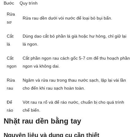
Bước
Quy trình
Rửa
Rửa rau dền dưới vòi nước để loại bỏ bụi bẩn.
sơ
Cắt
Dùng dao cắt bỏ phần lá già hoặc hư hỏng, chỉ giữ lại
lá
lá ngon.
Cắt
Cắt phần ngọn rau cách gốc 5-7 cm để thu hoạch phần
ngọn
ngon và không dai.
Rửa
Ngâm và rửa rau trong thau nước sạch, lặp lại vài lần
rau
cho đến khi rau sạch hoàn toàn.
Để
Vớt rau ra rổ và để ráo nước, chuẩn bị cho quá trình
ráo
chế biến.
Nhặt rau dền bằng tay
Nguyên liệu và dụng cụ cần thiết