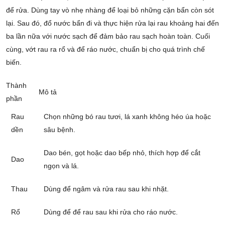
để rửa. Dùng tay vò nhẹ nhàng để loại bỏ những cặn bẩn còn sót
lại. Sau đó, đổ nước bẩn đi và thực hiện rửa lại rau khoảng hai đến
ba lần nữa với nước sạch để đảm bảo rau sạch hoàn toàn. Cuối
cùng, vớt rau ra rổ và để ráo nước, chuẩn bị cho quá trình chế
biến.
Thành
Mô tả
phần
Rau
Chọn những bó rau tươi, lá xanh không héo úa hoặc
dền
sâu bệnh.
Dao bén, gọt hoặc dao bếp nhỏ, thích hợp để cắt
Dao
ngọn và lá.
Thau
Dùng để ngâm và rửa rau sau khi nhặt.
Rổ
Dùng để để rau sau khi rửa cho ráo nước.