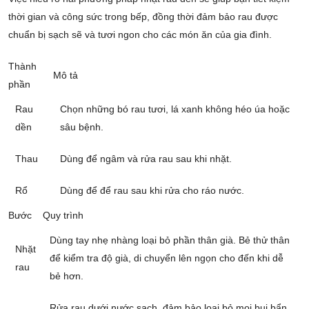
thời gian và công sức trong bếp, đồng thời đảm bảo rau được
chuẩn bị sạch sẽ và tươi ngon cho các món ăn của gia đình.
Thành
Mô tả
phần
Rau
Chọn những bó rau tươi, lá xanh không héo úa hoặc
dền
sâu bệnh.
Thau
Dùng để ngâm và rửa rau sau khi nhặt.
Rổ
Dùng để để rau sau khi rửa cho ráo nước.
Bước
Quy trình
Dùng tay nhẹ nhàng loại bỏ phần thân già. Bẻ thử thân
Nhặt
để kiểm tra độ già, di chuyển lên ngọn cho đến khi dễ
rau
bẻ hơn.
Rửa rau dưới nước sạch, đảm bảo loại bỏ mọi bụi bẩn