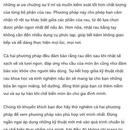
những ai ưa chuộng sự tỉ mỉ và muốn kiểm soát tốt hơn chất lượng
của từng bộ phận của rau. Phương pháp này cho phép bạn cảm
nhận rõ rệt sự khác biệt giữa các phần của rau, từ đó lựa chọn
được phần ngon nhất để nấu ăn. Hơn nữa, nhặt rau bằng tay
không cần đến nhiều dụng cụ phức tạp, giúp tiết kiệm không gian
bếp và dễ dàng thực hiện mọi lúc, mọi nơi.
Cả hai phương pháp đều đảm bảo rằng rau dền sau khi nhặt sẽ
sạch sẽ và tươi ngon, đáp ứng nhu cầu của món ăn cũng như đảm
bảo sức khỏe cho người tiêu dùng. Sự kết hợp giữa kỹ thuật nhặt
rau khoa học và kinh nghiệm nấu ăn sẽ mang lại cho bạn những
bữa ăn ngon miệng, bổ dưỡng, đồng thời giúp bạn có thêm niềm
vui và sự tự hào khi chế biến món ăn cho gia đình mình.
Chúng tôi khuyến khích bạn đọc hãy thử nghiệm cả hai phương
pháp để xem phương pháp nào phù hợp với mình nhất. Đừng
ngần ngại áp dụng những kỹ thuật mới mẻ vào quá trình chuẩn bị
và chế biến thực phẩm của mình, bởi điều đó không chỉ mang lại