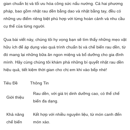
gian chuẩn bị và tối ưu hóa công sức nấu nướng. Cả hai phương
pháp, bao gồm nhặt rau dền bằng dao và nhặt bằng tay, đều có
những ưu điểm riêng biệt phù hợp với từng hoàn cảnh và nhu cầu
cụ thể của từng người.
Qua bài viết này, chúng tôi hy vọng bạn sẽ tìm thấy những mẹo vặt
hữu ích để áp dụng vào quá trình chuẩn bị và chế biến rau dền, từ
đó mang lại những bữa ăn ngon miệng và bổ dưỡng cho gia đình
mình. Hãy cùng chúng tôi khám phá những bí quyết nhặt rau dền
hiệu quả, tiết kiệm thời gian cho chị em khi vào bếp nhé!
Tiêu Đề
Thông Tin
Rau dền, với giá trị dinh dưỡng cao, có thể chế
Giới thiệu
biến đa dạng.
Khả năng
Kết hợp với nhiều nguyên liệu, từ món canh đến
chế biến
món xào.