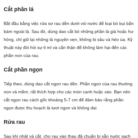
Cắt phần lá
Bắt đầu bằng việc rửa sơ rau dền dưới vòi nước để loại bỏ bụi bẩn
bám ngoài lá. Sau đó, dùng dao cắt bỏ những phần lá già hoặc hư
hỏng, chỉ giữ lại những lá nguyên vẹn, không bị sâu và héo úa. Kỹ
thuật này đòi hỏi sự tỉ mỉ và cẩn thận để không làm hại đến các
phần non của rau.
Cắt phần ngọn
Tiếp theo, dùng dao cắt ngọn rau dền. Phần ngọn của rau thường
non và mềm, rất thích hợp cho các món canh hoặc xào. Bạn nên
cắt ngọn rau cách gốc khoảng 5-7 cm để đảm bảo rằng phần
ngọn được thu hoạch là tươi ngon và không dai.
Rửa rau
Sau khi nhặt và cắt, cho rau vào thau đã chuẩn bị sẵn nước sạch