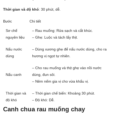
Thời gian và độ khó
: 30 phút, dễ.
Bước
Chi tiết
Sơ chế
– Rau muống: Rửa sạch và cắt khúc.
nguyên liệu
– Ghẹ: Luộc và tách lấy thịt.
Nấu nước
– Dùng xương ghẹ để nấu nước dùng, cho ra
dùng
hương vị ngọt tự nhiên.
– Cho rau muống và thịt ghẹ vào nồi nước
Nấu canh
dùng, đun sôi.
– Nêm nếm gia vị cho vừa khẩu vị.
Thời gian và
– Thời gian chế biến: Khoảng 30 phút.
độ khó
– Độ khó: Dễ.
Canh chua rau muống chay