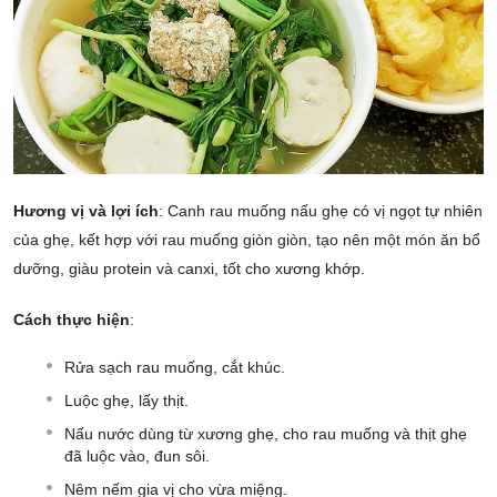
Hương vị và lợi ích
: Canh rau muống nấu ghẹ có vị ngọt tự nhiên
của ghẹ, kết hợp với rau muống giòn giòn, tạo nên một món ăn bổ
dưỡng, giàu protein và canxi, tốt cho xương khớp.
Cách thực hiện
:
Rửa sạch rau muống, cắt khúc.
Luộc ghẹ, lấy thịt.
Nấu nước dùng từ xương ghẹ, cho rau muống và thịt ghẹ
đã luộc vào, đun sôi.
Nêm nếm gia vị cho vừa miệng.