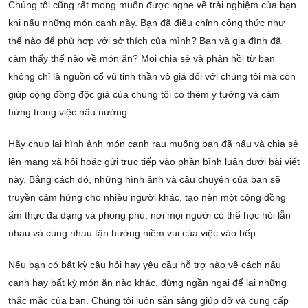
Chúng tôi cũng rất mong muốn được nghe về trải nghiệm của bạn
khi nấu những món canh này. Bạn đã điều chỉnh công thức như
thế nào để phù hợp với sở thích của mình? Bạn và gia đình đã
cảm thấy thế nào về món ăn? Mọi chia sẻ và phản hồi từ bạn
không chỉ là nguồn cổ vũ tinh thần vô giá đối với chúng tôi mà còn
giúp cộng đồng độc giả của chúng tôi có thêm ý tưởng và cảm
hứng trong việc nấu nướng.
Hãy chụp lại hình ảnh món canh rau muống bạn đã nấu và chia sẻ
lên mạng xã hội hoặc gửi trực tiếp vào phần bình luận dưới bài viết
này. Bằng cách đó, những hình ảnh và câu chuyện của bạn sẽ
truyền cảm hứng cho nhiều người khác, tạo nên một cộng đồng
ẩm thực đa dạng và phong phú, nơi mọi người có thể học hỏi lẫn
nhau và cùng nhau tận hưởng niềm vui của việc vào bếp.
Nếu bạn có bất kỳ câu hỏi hay yêu cầu hỗ trợ nào về cách nấu
canh hay bất kỳ món ăn nào khác, đừng ngần ngại để lại những
thắc mắc của bạn. Chúng tôi luôn sẵn sàng giúp đỡ và cung cấp