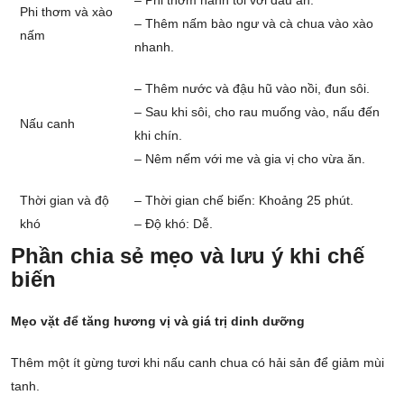
– Phi thơm hành tỏi với dầu ăn.
Phi thơm và xào
– Thêm nấm bào ngư và cà chua vào xào
nấm
nhanh.
– Thêm nước và đậu hũ vào nồi, đun sôi.
– Sau khi sôi, cho rau muống vào, nấu đến
Nấu canh
khi chín.
– Nêm nếm với me và gia vị cho vừa ăn.
Thời gian và độ
– Thời gian chế biến: Khoảng 25 phút.
khó
– Độ khó: Dễ.
Phần chia sẻ mẹo và lưu ý khi chế
biến
Mẹo vặt để tăng hương vị và giá trị dinh dưỡng
Thêm một ít gừng tươi khi nấu canh chua có hải sản để giảm mùi
tanh.