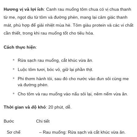
Hương vị và lợi ích
: Canh rau muống tôm chua có vị chua thanh
từ me, ngọt dịu từ tôm và đường phèn, mang lại cảm giác thanh
mát, phù hợp để giải nhiệt mùa hè. Tôm giàu protein và các vi chất
cần thiết, trong khi rau muống tốt cho tiêu hóa.
Cách thực hiện
:
Rửa sạch rau muống, cắt khúc vừa ăn.
Luộc tôm tươi, bóc vỏ, giữ lại phần thịt.
Phi thơm hành tỏi, sau đó cho nước vào đun sôi cùng me
và đường phèn.
Cho tôm và rau muống vào nấu sôi lại, nêm nếm vừa ăn.
Thời gian và độ khó
: 20 phút, dễ.
Bước
Chi tiết
Sơ chế
– Rau muống: Rửa sạch và cắt khúc vừa ăn.