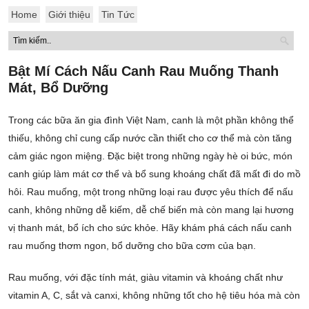
Home
Giới thiệu
Tin Tức
Bật Mí Cách Nấu Canh Rau Muống Thanh
Mát, Bổ Dưỡng
Trong các bữa ăn gia đình Việt Nam, canh là một phần không thể
thiếu, không chỉ cung cấp nước cần thiết cho cơ thể mà còn tăng
cảm giác ngon miệng. Đặc biệt trong những ngày hè oi bức, món
canh giúp làm mát cơ thể và bổ sung khoáng chất đã mất đi do mồ
hôi. Rau muống, một trong những loại rau được yêu thích để nấu
canh, không những dễ kiếm, dễ chế biến mà còn mang lại hương
vị thanh mát, bổ ích cho sức khỏe. Hãy khám phá cách nấu canh
rau muống thơm ngon, bổ dưỡng cho bữa cơm của bạn.
Rau muống, với đặc tính mát, giàu vitamin và khoáng chất như
vitamin A, C, sắt và canxi, không những tốt cho hệ tiêu hóa mà còn