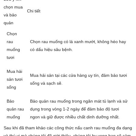
chọn mua
Chi tiết
và bảo
quản
Chọn
rau
Chọn rau muống có lá xanh mướt, không héo hay
muống
có dấu hiệu sâu bệnh.
tươi
Mua hải
Mua hải sản tại các cửa hàng uy tín, đảm bảo tươi
sản tươi
sống và sạch sẽ.
sống
Bảo
Bảo quản rau muống trong ngăn mát tủ lạnh và sử
quản rau
dụng trong vòng 1-2 ngày để đảm bảo độ tươi
muống
ngon và giữ được nhiều chất dinh dưỡng nhất.
Sau khi đã tham khảo các công thức nấu canh rau muống đa dạng
và thú vị mà chúng tôi đã giới thiệu, chúng tôi hy vọng bạn sẽ cảm