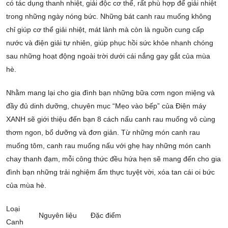
có tác dụng thanh nhiệt, giải độc cơ thể, rất phù hợp để giải nhiệt
trong những ngày nóng bức. Những bát canh rau muống không
chỉ giúp cơ thể giải nhiệt, mát lành mà còn là nguồn cung cấp
nước và điện giải tự nhiên, giúp phục hồi sức khỏe nhanh chóng
sau những hoạt động ngoài trời dưới cái nắng gay gắt của mùa
hè.
Nhằm mang lại cho gia đình bạn những bữa cơm ngon miệng và
đầy đủ dinh dưỡng, chuyên mục “Mẹo vào bếp” của Điện máy
XANH sẽ giới thiệu đến bạn 8 cách nấu canh rau muống vô cùng
thơm ngon, bổ dưỡng và đơn giản. Từ những món canh rau
muống tôm, canh rau muống nấu với ghẹ hay những món canh
chay thanh đạm, mỗi công thức đều hứa hẹn sẽ mang đến cho gia
đình bạn những trải nghiệm ẩm thực tuyệt vời, xóa tan cái oi bức
của mùa hè.
Loại
Nguyên liệu
Đặc điểm
Canh