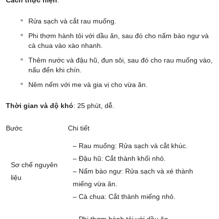
Cách thực hiện
:
Rửa sạch và cắt rau muống.
Phi thơm hành tỏi với dầu ăn, sau đó cho nấm bào ngư và
cà chua vào xào nhanh.
Thêm nước và đậu hũ, đun sôi, sau đó cho rau muống vào,
nấu đến khi chín.
Nêm nếm với me và gia vị cho vừa ăn.
Thời gian và độ khó
: 25 phút, dễ.
Bước
Chi tiết
– Rau muống: Rửa sạch và cắt khúc.
– Đậu hũ: Cắt thành khối nhỏ.
Sơ chế nguyên
– Nấm bào ngư: Rửa sạch và xé thành
liệu
miếng vừa ăn.
– Cà chua: Cắt thành miếng nhỏ.