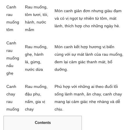
Canh
Rau muống,
Món canh giản đơn nhưng giàu đạm
rau
tôm tươi, tỏi,
và có vị ngọt tự nhiên từ tôm, mát
muống
hành, nước
lành, thích hợp cho những ngày hè.
tôm
mắm
Canh
Rau muống,
Món canh kết hợp hương vị biển
rau
ghẹ, hành
cùng với sự mát lành của rau muống,
muống
lá, gừng,
đem lại cảm giác thanh mát, bổ
nấu
nước dừa
dưỡng.
ghẹ
Canh
Rau muống,
Phù hợp với những ai theo đuổi lối
chay
đậu phụ,
sống lành mạnh, ăn chay, canh chay
rau
nấm, gia vị
mang lại cảm giác nhẹ nhàng và dễ
muống
chay
chịu.
Contents