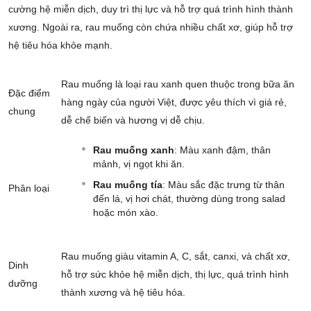
cường hệ miễn dịch, duy trì thị lực và hỗ trợ quá trình hình thành
xương. Ngoài ra, rau muống còn chứa nhiều chất xơ, giúp hỗ trợ
hệ tiêu hóa khỏe mạnh.
Rau muống là loại rau xanh quen thuộc trong bữa ăn
Đặc điểm
hàng ngày của người Việt, được yêu thích vì giá rẻ,
chung
dễ chế biến và hương vị dễ chịu.
Rau muống xanh
: Màu xanh đậm, thân
mảnh, vị ngọt khi ăn.
Rau muống tía
: Màu sắc đặc trưng từ thân
Phân loại
đến lá, vị hơi chát, thường dùng trong salad
hoặc món xào.
Rau muống giàu vitamin A, C, sắt, canxi, và chất xơ,
Dinh
hỗ trợ sức khỏe hệ miễn dịch, thị lực, quá trình hình
dưỡng
thành xương và hệ tiêu hóa.