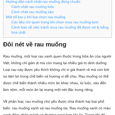
Hướng dẫn cách nhặt rau muống đúng chuẩn
Cách nhặt rau muống luộc
Cách nhặt rau muống xào
Một số lưu ý khi lựa chọn rau muống
Các tiêu chí quan trọng khi chọn mua rau muống tươi
Cảnh báo về việc tránh mua rau muống đã được xử lý bằng
hóa chất
Đôi nét về rau muống
Rau muống, một loại rau xanh quen thuộc trong bữa ăn của người
Việt, không chỉ giản dị mà còn mang lại nhiều giá trị dinh dưỡng.
Loại rau này được yêu thích không chỉ vì giá thành rẻ mà còn bởi
sự tiện lợi trong chế biến và hương vị dễ chịu. Rau muống có thể
được chế biến thành nhiều món ăn khác nhau, từ luộc, xào đến
làm nộm, mỗi món ăn lại mang một nét đặc trưng riêng.
Về phân loại, rau muống chủ yếu được chia thành hai loại phổ
biến: rau muống xanh và rau muống tía. Rau muống xanh có màu
xanh đậm, thân mảnh và thường ngọt hơn khi ăn. Trong khi đó,