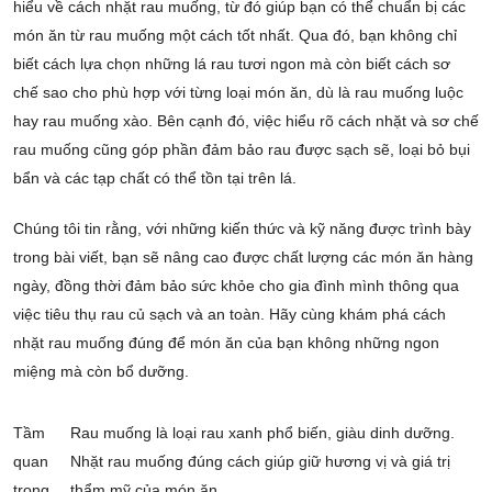
hiểu về cách nhặt rau muống, từ đó giúp bạn có thể chuẩn bị các
món ăn từ rau muống một cách tốt nhất. Qua đó, bạn không chỉ
biết cách lựa chọn những lá rau tươi ngon mà còn biết cách sơ
chế sao cho phù hợp với từng loại món ăn, dù là rau muống luộc
hay rau muống xào. Bên cạnh đó, việc hiểu rõ cách nhặt và sơ chế
rau muống cũng góp phần đảm bảo rau được sạch sẽ, loại bỏ bụi
bẩn và các tạp chất có thể tồn tại trên lá.
Chúng tôi tin rằng, với những kiến thức và kỹ năng được trình bày
trong bài viết, bạn sẽ nâng cao được chất lượng các món ăn hàng
ngày, đồng thời đảm bảo sức khỏe cho gia đình mình thông qua
việc tiêu thụ rau củ sạch và an toàn. Hãy cùng khám phá cách
nhặt rau muống đúng để món ăn của bạn không những ngon
miệng mà còn bổ dưỡng.
Tầm
Rau muống là loại rau xanh phổ biến, giàu dinh dưỡng.
quan
Nhặt rau muống đúng cách giúp giữ hương vị và giá trị
trọng
thẩm mỹ của món ăn.