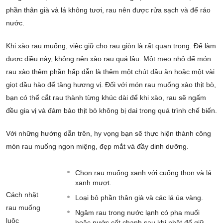
phần thân già và lá không tươi, rau nên được rửa sạch và để ráo
nước.
Khi xào rau muống, việc giữ cho rau giòn là rất quan trọng. Để làm
được điều này, không nên xào rau quá lâu. Một mẹo nhỏ để món
rau xào thêm phần hấp dẫn là thêm một chút dầu ăn hoặc một vài
giọt dầu hào để tăng hương vị. Đối với món rau muống xào thịt bò,
bạn có thể cắt rau thành từng khúc dài để khi xào, rau sẽ ngấm
đều gia vị và đảm bảo thịt bò không bị dai trong quá trình chế biến.
Với những hướng dẫn trên, hy vọng bạn sẽ thực hiện thành công
món rau muống ngon miệng, đẹp mắt và đầy dinh dưỡng.
Chọn rau muống xanh với cuống thon và lá
xanh mượt.
Cách nhặt
Loại bỏ phần thân già và các lá úa vàng.
rau muống
Ngâm rau trong nước lạnh có pha muối
luộc
hoặc nước cốt chanh sau khi nhặt để giữ