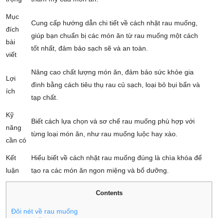
Mục
Cung cấp hướng dẫn chi tiết về cách nhặt rau muống,
đích
giúp bạn chuẩn bị các món ăn từ rau muống một cách
bài
tốt nhất, đảm bảo sạch sẽ và an toàn.
viết
Nâng cao chất lượng món ăn, đảm bảo sức khỏe gia
Lợi
đình bằng cách tiêu thụ rau củ sạch, loại bỏ bụi bẩn và
ích
tạp chất.
Kỹ
Biết cách lựa chọn và sơ chế rau muống phù hợp với
năng
từng loại món ăn, như rau muống luộc hay xào.
cần có
Kết
Hiểu biết về cách nhặt rau muống đúng là chìa khóa để
luận
tạo ra các món ăn ngon miệng và bổ dưỡng.
Contents
Đôi nét về rau muống