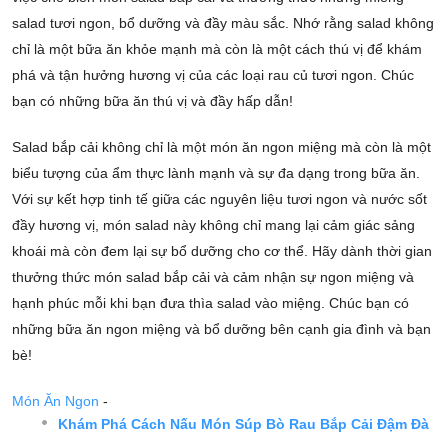
salad tươi ngon, bổ dưỡng và đầy màu sắc. Nhớ rằng salad không
chỉ là một bữa ăn khỏe mạnh mà còn là một cách thú vị để khám
phá và tận hưởng hương vị của các loại rau củ tươi ngon. Chúc
bạn có những bữa ăn thú vị và đầy hấp dẫn!
Salad bắp cải không chỉ là một món ăn ngon miệng mà còn là một
biểu tượng của ẩm thực lành mạnh và sự đa dạng trong bữa ăn.
Với sự kết hợp tinh tế giữa các nguyên liệu tươi ngon và nước sốt
đầy hương vị, món salad này không chỉ mang lại cảm giác sảng
khoái mà còn đem lại sự bổ dưỡng cho cơ thể. Hãy dành thời gian
thưởng thức món salad bắp cải và cảm nhận sự ngon miệng và
hạnh phúc mỗi khi bạn đưa thìa salad vào miệng. Chúc bạn có
những bữa ăn ngon miệng và bổ dưỡng bên cạnh gia đình và bạn
bè!
Món Ăn Ngon
-
Khám Phá Cách Nấu Món Súp Bò Rau Bắp Cải Đậm Đà