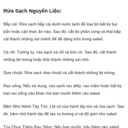
Rửa Sạch Nguyên Liệu:
Bắp cải: Rửa sạch bắp cải dưới nước lạnh để loại bỏ bất kỳ bụi
bẩn hoặc cặn thức ăn nào. Sau đó, cắt bỏ phần cọng và thái bắp
cải thành những sợi mảnh để dễ dàng trộn trong salad.
Cà rốt: Tương tự, rửa sạch cà rốt và bóc vỏ. Sau đó, cắt thành
những lát mỏng hoặc thái thành những sợi nhỏ.
Dưa chuột: Rửa sạch dưa chuột và cắt thành những lát mỏng.
Rau sống: Nếu sử dụng, rửa sạch rau diếp, rau mầm hoặc bất kỳ
loại rau sống nào khác mà bạn muốn thêm vào salad.
Băm Nhỏ Hành Tây Tím: Lột vỏ của hành tây tím và rửa sạch. Sau
đó, băm nhỏ hành tây để tạo ra hương vị và độ giòn cho salad.
Tùy Chọn Thêm Rau Sống: Nếu bạn muốn, hãy thêm vào salad