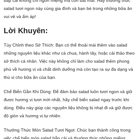
bắp cải không chỉ ngon miệng mà còn bắt mắt. Hãy thưởng thức
salad tươi ngon này cùng gia đình và bạn bè trong những bữa ăn
vui vẻ và ấm áp!
Lời Khuyên:
Tùy Chỉnh theo Sở Thích: Bạn có thể thoải mái thêm vào salad
những nguyên liệu khác như cà chua, hành tây, hoặc cải thảo theo
sở thích cá nhân. Việc này không chỉ làm cho salad thêm phong
phú về hương vị và chất dinh dưỡng mà còn tạo ra sự đa dạng và
thú vị cho bữa ăn của bạn.
Chế Biến Gần Khi Dùng: Để đảm bảo salad luôn tươi ngon và giữ
được hương vị tươi mới nhất, hãy chế biến salad ngay trước khi
dùng. Điều này giúp các nguyên liệu không bị nhạt đi và giữ được
độ giòn và hương vị tự nhiên.
Thưởng Thức Món Salad Tươi Ngọt: Chúc bạn thành công trong
việc chế biến món salad bắp cải và thưởng thức những miếng