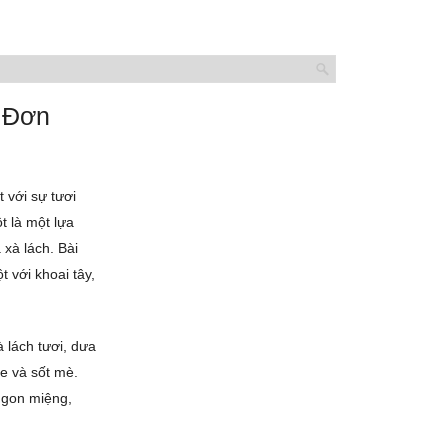
 Đơn
t với sự tươi
t là một lựa
 xà lách. Bài
t với khoai tây,
 lách tươi, dưa
e và sốt mè.
ngon miệng,