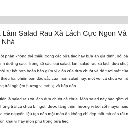
t Làm Salad Rau Xà Lách Cực Ngon Và
i Nhà
ột phần không thể thiếu trong các bữa tiệc hay bữa ăn gia đình, nổi bậ
dinh dưỡng cao. Trong số các loại salad, làm salad rau xà lách dưa chuộ
bởi sự kết hợp hoàn hảo giữa vị giòn của dưa chuột và độ tươi mát của
i thiệu hai phiên bản đặc sắc của món salad này, một với cà chua và mộ
 trải nghiệm hương vị mới lạ và hấp dẫn.
tiên là salad rau xà lách dưa chuột cà chua. Món salad này bao gồm xà
những trái cà chua bi ngọt, được tăng thêm hương vị bởi sốt mayonnais
a các nguyên liệu tạo nên một món ăn không chỉ đẹp mắt mà còn rất 
n khai vị hay món phụ trong bữa tiệc.