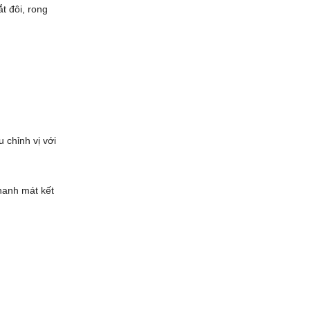
t đôi, rong
u chỉnh vị với
hanh mát kết