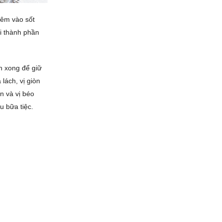
hêm vào sốt
i thành phần
n xong để giữ
lách, vị giòn
n và vị béo
u bữa tiệc.