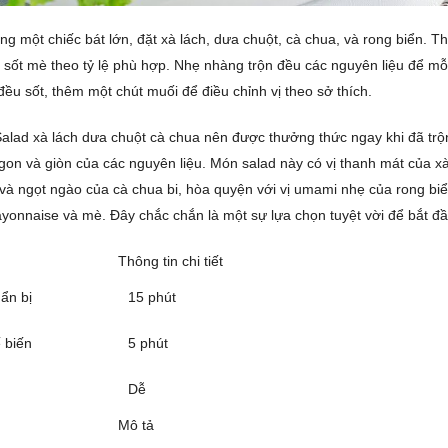
ng một chiếc bát lớn, đặt xà lách, dưa chuột, cà chua, và rong biển. T
sốt mè theo tỷ lệ phù hợp. Nhẹ nhàng trộn đều các nguyên liệu để mỗ
ều sốt, thêm một chút muối để điều chỉnh vị theo sở thích.
lad xà lách dưa chuột cà chua nên được thưởng thức ngay khi đã trộ
gon và giòn của các nguyên liệu. Món salad này có vị thanh mát của xà 
và ngọt ngào của cà chua bi, hòa quyện với vị umami nhẹ của rong biể
yonnaise và mè. Đây chắc chắn là một sự lựa chọn tuyệt vời để bắt đầ
Thông tin chi tiết
ẩn bị
15 phút
 biến
5 phút
Dễ
Mô tả