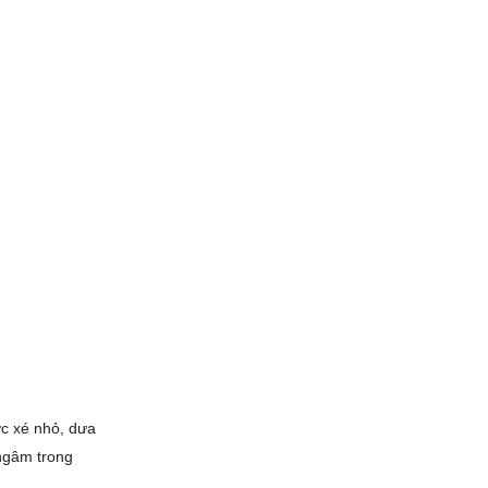
ợc xé nhỏ, dưa
 ngâm trong