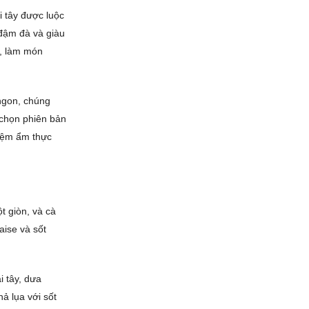
i tây được luộc
 đậm đà và giàu
g, làm món
ngon, chúng
 chọn phiên bản
hiệm ẩm thực
t giòn, và cà
aise và sốt
i tây, dưa
hả lụa với sốt