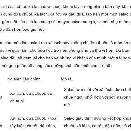
ai là salad rau xà lách dưa chuột khoai tây. Trong phiên bản này, khoa
 cùng dưa chuột, xà lách, cà rốt, và đậu đũa, tạo nên một món salad
 góp mặt của chả lụa cùng sốt mayonnaise mang lại vị béo nhẹ nhàn
hấp dẫn hơn bao giờ hết.
ản của món làm salad rau xà lách này không chỉ đơn thuần là món ăn 
hích vị giác, làm cho bữa tiệc trở nên phong phú và thú vị hơn. Dù bạn
alad đều sẽ đem lại cho bạn và những vị khách của mình một trải ng
g thời góp phần bổ sung các dưỡng chất cần thiết cho cơ thể.
Nguyên liệu chính
Mô tả
Salad tươi mát với xà lách, dưa chuộ
Xà lách, dưa chuột, cà
ột
chua ngọt, phối hợp với sốt mayonn
chua bi
mè.
Xà lách, dưa chuột, khoai
Salad giàu dinh dưỡng kết hợp khoa
ột
tây luộc, cà rốt, đậu đũa,
chuột, xà lách, cà rốt, đậu đũa, và c