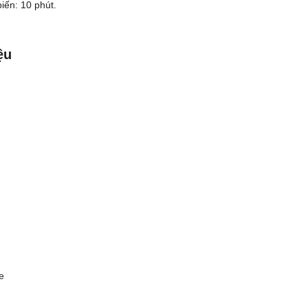
iến: 10 phút.
ệu
e