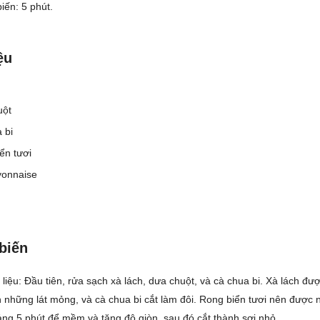
iến: 5 phút.
ệu
uột
 bi
ển tươi
yonnaise
biến
liệu: Đầu tiên, rửa sạch xà lách, dưa chuột, và cà chua bi. Xà lách đư
h những lát mỏng, và cà chua bi cắt làm đôi. Rong biển tươi nên được
ng 5 phút để mềm và tăng độ giòn, sau đó cắt thành sợi nhỏ.