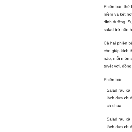
Phiên bản thứ h
mềm và kết hợp
dinh dưỡng. Sự
salad trở nên 
Cả hai phiên b
còn giúp kích t
nào, mỗi món s
tuyệt vời, đồn
Phiên bản
Salad rau xà
lách dưa chu
cà chua
Salad rau xà
lách dưa chu