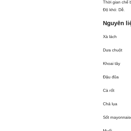
Thời gian chế b
Độ khó: Dễ.
Nguyên li
Xà lách
Dưa chuột
Khoai tây
Đậu đũa
Cà rốt
Chả lụa
Sốt mayonnais
Muối