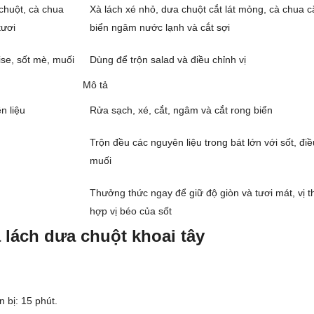
chuột, cà chua
Xà lách xé nhỏ, dưa chuột cắt lát mỏng, cà chua cắ
tươi
biển ngâm nước lạnh và cắt sợi
se, sốt mè, muối
Dùng để trộn salad và điều chỉnh vị
Mô tả
n liệu
Rửa sạch, xé, cắt, ngâm và cắt rong biển
Trộn đều các nguyên liệu trong bát lớn với sốt, điề
muối
Thưởng thức ngay để giữ độ giòn và tươi mát, vị t
hợp vị béo của sốt
 lách dưa chuột khoai tây
 bị: 15 phút.