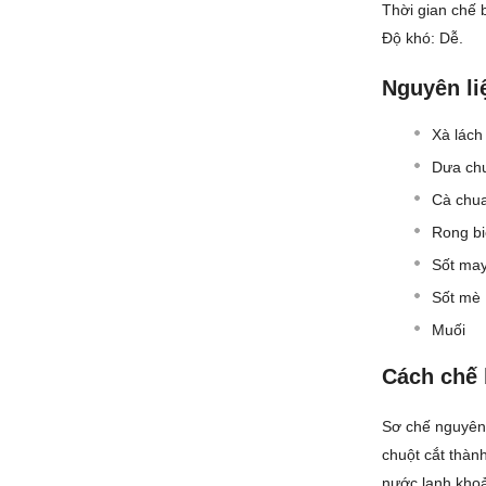
Thời gian chế b
Độ khó: Dễ.
Nguyên li
Xà lách
Dưa ch
Cà chua
Rong bi
Sốt ma
Sốt mè
Muối
Cách chế 
Sơ chế nguyên 
chuột cắt thàn
nước lạnh khoả