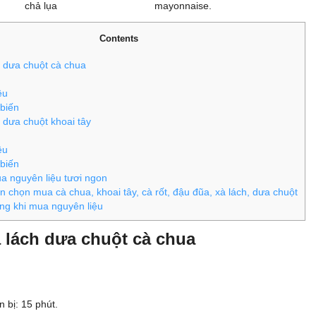
chả lụa
mayonnaise.
Contents
h dưa chuột cà chua
ệu
biến
 dưa chuột khoai tây
ệu
biến
 nguyên liệu tươi ngon
 chọn mua cà chua, khoai tây, cà rốt, đậu đũa, xà lách, dưa chuột
ng khi mua nguyên liệu
à lách dưa chuột cà chua
 bị: 15 phút.