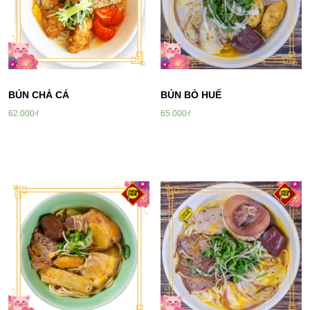
BÚN CHẢ CÁ
BÚN BÒ HUẾ
62.000
₫
65.000
₫