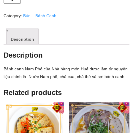
NAM
PHỔ
Category:
Bún – Bánh Canh
quantity
Description
Description
Bánh canh Nam Phổ của Nhà hàng món Huế được làm từ nguyên
liệu chính là: Nước Nam phổ, chả cua, chả thẻ và sợi bánh canh.
Related products