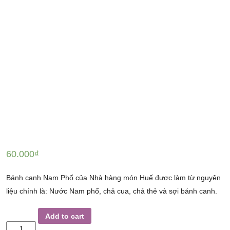
60.000
₫
Bánh canh Nam Phổ của Nhà hàng món Huế được làm từ nguyên
liệu chính là: Nước Nam phổ, chả cua, chả thẻ và sợi bánh canh.
BÁNH
Add to cart
CANH