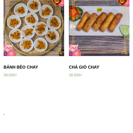
BÁNH BÈO CHAY
CHẢ GIÒ CHAY
39.000
₫
38.000
₫
-