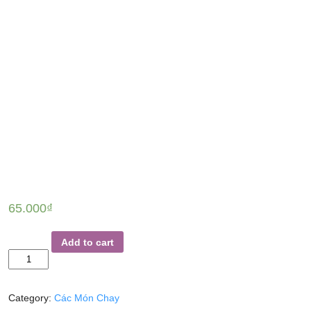
65.000
₫
BÒ
Add to cart
KHO
CHAY
quantity
Category:
Các Món Chay