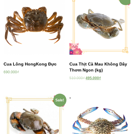
Cua Lông HongKong Đực
Cua Thịt Cà Mau Không Dây
Thơm Ngon (kg)
690.000
₫
510.000
₫
495.000
₫
Sale!