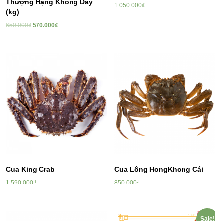
Thượng Hạng Không Dây
1.050.000
₫
(kg)
650.000
₫
570.000
₫
Cua King Crab
Cua Lông HongKhong Cái
1.590.000
₫
850.000
₫
Sale!