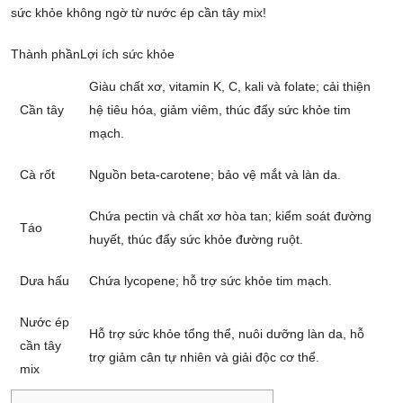
sức khỏe không ngờ từ nước ép cần tây mix!
Thành phần
Lợi ích sức khỏe
Giàu chất xơ, vitamin K, C, kali và folate; cải thiện
Cần tây
hệ tiêu hóa, giảm viêm, thúc đẩy sức khỏe tim
mạch.
Cà rốt
Nguồn beta-carotene; bảo vệ mắt và làn da.
Chứa pectin và chất xơ hòa tan; kiểm soát đường
Táo
huyết, thúc đẩy sức khỏe đường ruột.
Dưa hấu
Chứa lycopene; hỗ trợ sức khỏe tim mạch.
Nước ép
Hỗ trợ sức khỏe tổng thể, nuôi dưỡng làn da, hỗ
cần tây
trợ giảm cân tự nhiên và giải độc cơ thể.
mix