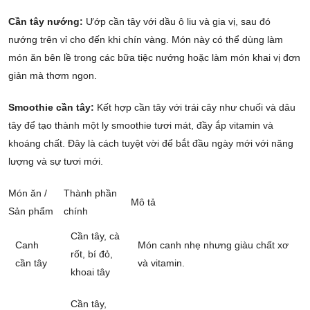
Cần tây nướng:
Ướp cần tây với dầu ô liu và gia vị, sau đó
nướng trên vỉ cho đến khi chín vàng. Món này có thể dùng làm
món ăn bên lề trong các bữa tiệc nướng hoặc làm món khai vị đơn
giản mà thơm ngon.
Smoothie cần tây:
Kết hợp cần tây với trái cây như chuối và dâu
tây để tạo thành một ly smoothie tươi mát, đầy ắp vitamin và
khoáng chất. Đây là cách tuyệt vời để bắt đầu ngày mới với năng
lượng và sự tươi mới.
Món ăn /
Thành phần
Mô tả
Sản phẩm
chính
Cần tây, cà
Canh
Món canh nhẹ nhưng giàu chất xơ
rốt, bí đỏ,
cần tây
và vitamin.
khoai tây
Cần tây,