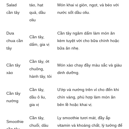
Salad
táo, hạt
Món khai vị giòn, ngọt, và béo với
cần tây
quả, dầu
nước sốt dầu oliu.
oliu
Dưa
Cần tây ngâm dấm làm món ăn
Cần tây,
chua cần
kèm tuyệt vời cho bữa chính hoặc
dấm, gia vị
tây
bữa ăn nhẹ.
Cần tây, ớt
Cần tây
Món xào chay đầy màu sắc và giàu
chuông,
xào
dinh dưỡng.
hành tây, tỏi
Cần tây,
Ướp và nướng trên vỉ cho đến khi
Cần tây
dầu ô liu,
chín vàng, phù hợp làm món ăn
nướng
gia vị
bên lề hoặc khai vị.
Cần tây,
Ly smoothie tươi mát, đầy ắp
Smoothie
chuối, dâu
vitamin và khoáng chất, lý tưởng để