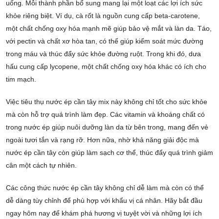
uống. Mỗi thành phần bổ sung mang lại một loạt các lợi ích sức
khỏe riêng biệt. Ví dụ, cà rốt là nguồn cung cấp beta-carotene,
một chất chống oxy hóa mạnh mẽ giúp bảo vệ mắt và làn da. Táo,
với pectin và chất xơ hòa tan, có thể giúp kiểm soát mức đường
trong máu và thúc đẩy sức khỏe đường ruột. Trong khi đó, dưa
hấu cung cấp lycopene, một chất chống oxy hóa khác có ích cho
tim mạch.
Việc tiêu thụ nước ép cần tây mix này không chỉ tốt cho sức khỏe
mà còn hỗ trợ quá trình làm đẹp. Các vitamin và khoáng chất có
trong nước ép giúp nuôi dưỡng làn da từ bên trong, mang đến vẻ
ngoài tươi tắn và rạng rỡ. Hơn nữa, nhờ khả năng giải độc mà
nước ép cần tây còn giúp làm sạch cơ thể, thúc đẩy quá trình giảm
cân một cách tự nhiên.
Các công thức nước ép cần tây không chỉ dễ làm mà còn có thể
dễ dàng tùy chỉnh để phù hợp với khẩu vị cá nhân. Hãy bắt đầu
ngay hôm nay để khám phá hương vị tuyệt vời và những lợi ích