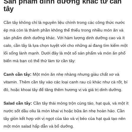
Sản phẩm dinh dưỡng khác từ cần
tây
Cần tây không chỉ là nguyên liệu chính trong các công thức nước
ép mà còn là thành phần không thể thiếu trong nhiều món ăn và
sản phẩm dinh dưỡng khác. Với hàm lượng dinh dưỡng cao và ít
calo, cần tây là lựa chọn tuyệt vời cho những ai đang tìm kiếm một
lối sống lành mạnh. Dưới đây là một số sản phẩm và món ăn phổ
biến mà bạn có thể thử làm từ cần tây:
Canh cần tây:
Một món ăn nhẹ nhàng nhưng giàu chất xơ và
vitamin. Thêm cần tây vào các loại canh rau củ khác như cà rốt, bí
đỏ, hoặc khoai tây để tăng thêm hương vị và giá trị dinh dưỡng.
Salad cần tây:
Cần tây thái mỏng trộn cùng táo, hạt quả, và một ít
nước sốt dầu oliu là món khai vị hoặc bữa ăn nhẹ hoàn hảo. Cần
tây giòn kết hợp với vị ngọt của táo và vị béo của hạt quả tạo nên
một món salad hấp dẫn và bổ dưỡng.