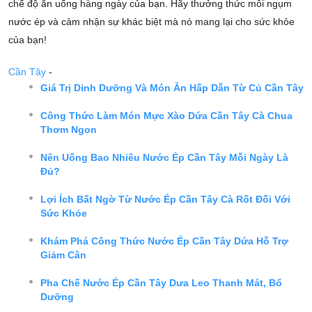
chế độ ăn uống hàng ngày của bạn. Hãy thưởng thức mỗi ngụm
nước ép và cảm nhận sự khác biệt mà nó mang lại cho sức khỏe
của bạn!
Cần Tây
-
Giá Trị Dinh Dưỡng Và Món Ăn Hấp Dẫn Từ Củ Cần Tây
Công Thức Làm Món Mực Xào Dứa Cần Tây Cà Chua
Thơm Ngon
Nên Uống Bao Nhiêu Nước Ép Cần Tây Mỗi Ngày Là
Đủ?
Lợi Ích Bất Ngờ Từ Nước Ép Cần Tây Cà Rốt Đối Với
Sức Khỏe
Khám Phá Công Thức Nước Ép Cần Tây Dứa Hỗ Trợ
Giảm Cân
Pha Chế Nước Ép Cần Tây Dưa Leo Thanh Mát, Bổ
Dưỡng