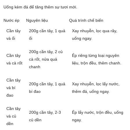
Uống kèm đá để tăng thêm sự tươi mới.
Nước ép
Nguyên liệu
Quá trình chế biến
Cần tây
200g cần tây, 1 quả
Xay nhuyễn, lọc qua rây,
và ổi
ổi
uống ngay.
200g cần tây, 2 củ
Cần tây
Ép riêng từng loại nguyên
cà rốt, nửa quả
và cà rốt
liệu, trộn đều, thêm chanh.
chanh
Cần tây
200g cần tây, 1 quả
Xay nhuyễn, lọc lấy nước,
và bí
bí đao
thêm đá, uống ngay.
đao
Cần tây
200g cần tây, 2-3
Ép lấy nước, trộn đều, uống
và củ
củ dền
ngay.
dền