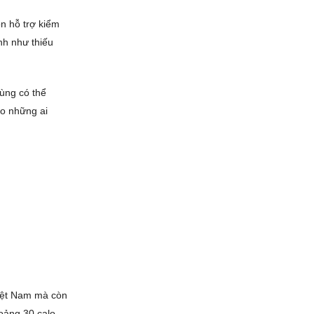
n hỗ trợ kiểm
nh như thiếu
dùng có thể
ho những ai
Việt Nam mà còn
oảng 30 calo,