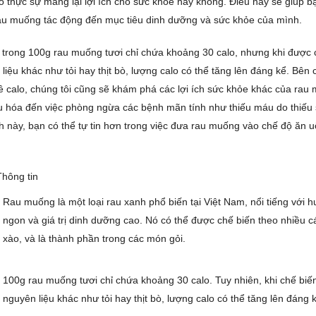
 thực sự mang lại lợi ích cho sức khỏe hay không. Điều này sẽ giúp b
au muống tác động đến mục tiêu dinh dưỡng và sức khỏe của mình.
trong 100g rau muống tươi chỉ chứa khoảng 30 calo, nhưng khi được 
liệu khác như tỏi hay thịt bò, lượng calo có thể tăng lên đáng kể. Bên
về calo, chúng tôi cũng sẽ khám phá các lợi ích sức khỏe khác của rau 
iêu hóa đến việc phòng ngừa các bệnh mãn tính như thiếu máu do thiếu s
ch này, bạn có thể tự tin hơn trong việc đưa rau muống vào chế độ ăn
Thông tin
Rau muống là một loại rau xanh phổ biến tại Việt Nam, nổi tiếng với 
ngon và giá trị dinh dưỡng cao. Nó có thể được chế biến theo nhiều c
xào, và là thành phần trong các món gỏi.
100g rau muống tươi chỉ chứa khoảng 30 calo. Tuy nhiên, khi chế biến
nguyên liệu khác như tỏi hay thịt bò, lượng calo có thể tăng lên đáng 