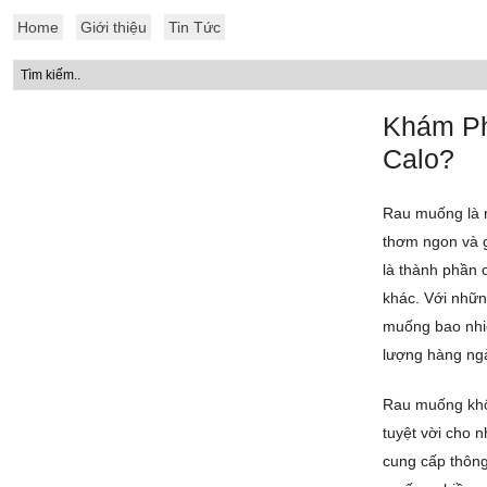
Home
Giới thiệu
Tin Tức
Khám Ph
Calo?
Rau muống là m
thơm ngon và g
là thành phần 
khác. Với nhữn
muống bao nhiê
lượng hàng ng
Rau muống khôn
tuyệt vời cho 
cung cấp thông 