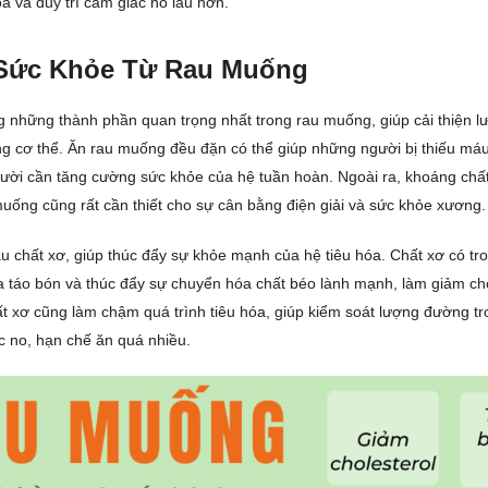
a và duy trì cảm giác no lâu hơn.
 Sức Khỏe Từ Rau Muống
ng những thành phần quan trọng nhất trong rau muống, giúp cải thiện l
g cơ thể. Ăn rau muống đều đặn có thể giúp những người bị thiếu máu
ời cần tăng cường sức khỏe của hệ tuần hoàn. Ngoài ra, khoáng chấ
 muống cũng rất cần thiết cho sự cân bằng điện giải và sức khỏe xương.
 chất xơ, giúp thúc đẩy sự khỏe mạnh của hệ tiêu hóa. Chất xơ có t
 táo bón và thúc đẩy sự chuyển hóa chất béo lành mạnh, làm giảm cho
t xơ cũng làm chậm quá trình tiêu hóa, giúp kiểm soát lượng đường t
ác no, hạn chế ăn quá nhiều.