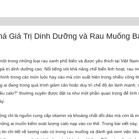
á Giá Trị Dinh Dưỡng và Rau Muống B
ột trong những loại rau xanh phổ biến và được yêu thích tại Việt Na
iá trị dinh dưỡng cao. Nổi tiếng với khả năng chế biến linh hoạt, rau 
chính trong các món luộc hay xào mà còn xuất hiện trong nhiều công t
g ai đang trong quá trình giảm cân hoặc duy trì chế độ ăn lành mạnh, 
u calo?” thường xuyên được đặt ra như một phần quan trọng để tính
ày.
g chỉ là nguồn cung cấp vitamin và khoáng chất dồi dào mà còn là m
những ai muốn kiểm soát lượng calo nạp vào cơ thể. Trong bài viết này,
tin chi tiết về lượng calo có trong rau muống và đánh giá xem việc tiê