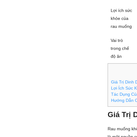
Lợi ích sức
khỏe của
rau muống
Vai trò
trong chế
độ ăn
Giá Trị Din
Lợi Ích Sức
Tác Dụng Củ
Hướng Dẫn C
Giá Trị
Rau muống khôn
là một nguồn c