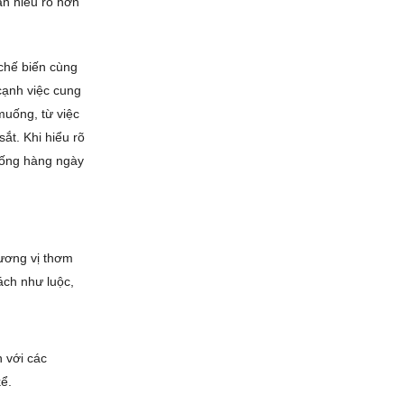
ạn hiểu rõ hơn
chế biến cùng
 cạnh việc cung
muống, từ việc
ắt. Khi hiểu rõ
 uống hàng ngày
hương vị thơm
ách như luộc,
 với các
kể.