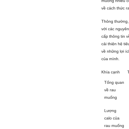
muống nhiều có
về cách thức r
Thông thường, 
với các nguyên 
cấp thông tin 
cải thiện hệ t
về những lợi í
của mình.
Khía cạnh
Tổng quan
về rau
muống
Lượng
calo của
rau muống