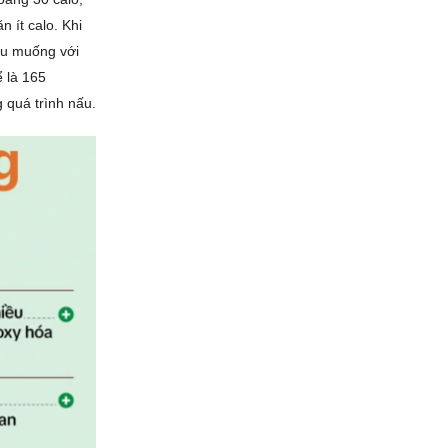
 ít calo. Khi
au muống với
ể là 165
 quá trình nấu.