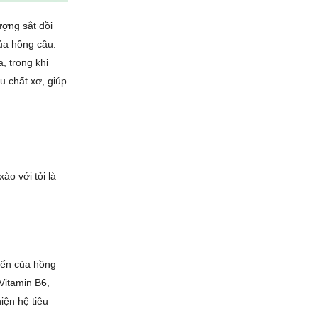
ượng sắt dồi
của hồng cầu.
, trong khi
u chất xơ, giúp
ào với tỏi là
iển của hồng
Vitamin B6,
iện hệ tiêu