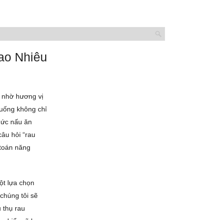
ao Nhiêu
m nhờ hương vị
muống không chỉ
hức nấu ăn
câu hỏi “rau
 toán năng
ột lựa chọn
 chúng tôi sẽ
u thụ rau