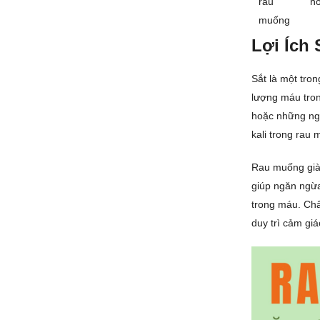
rau
hó
muống
Lợi Ích
Sắt là một tro
lượng máu tron
hoặc những ngư
kali trong rau
Rau muống giàu
giúp ngăn ngừa
trong máu. Chấ
duy trì cảm gi