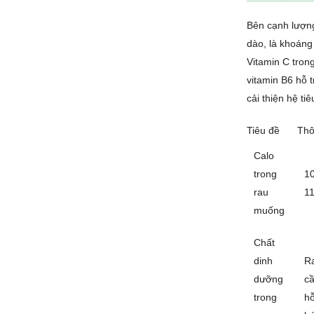
Bên cạnh lượng
dào, là khoáng
Vitamin C tron
vitamin B6 hỗ 
cải thiện hệ ti
Tiêu đề
Thôn
Calo
trong
10
rau
11
muống
Chất
dinh
Ra
dưỡng
cầ
trong
hỗ