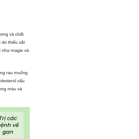
ượng và chất
 do thiếu sắt
t như magie và
rong rau muống
lesterol xấu
rong máu và