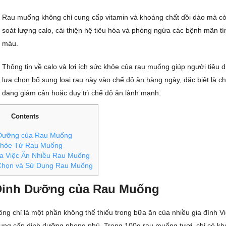
Rau muống không chỉ cung cấp vitamin và khoáng chất dồi dào mà cò
soát lượng calo, cải thiện hệ tiêu hóa và phòng ngừa các bệnh mãn tí
máu.
Thông tin về calo và lợi ích sức khỏe của rau muống giúp người tiêu 
lựa chọn bổ sung loại rau này vào chế độ ăn hàng ngày, đặc biệt là c
đang giảm cân hoặc duy trì chế độ ăn lành mạnh.
Contents
h Dưỡng của Rau Muống
 Khỏe Từ Rau Muống
a Việc Ăn Nhiều Rau Muống
họn và Sử Dụng Rau Muống
 Dinh Dưỡng của Rau Muống
g chỉ là một phần không thể thiếu trong bữa ăn của nhiều gia đình 
ung cấp dinh dưỡng phong phú. Trong 100g rau muống tươi, chỉ có kh