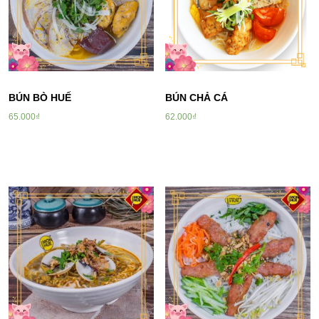
BÚN BÒ HUẾ
BÚN CHẢ CÁ
65.000
₫
62.000
₫