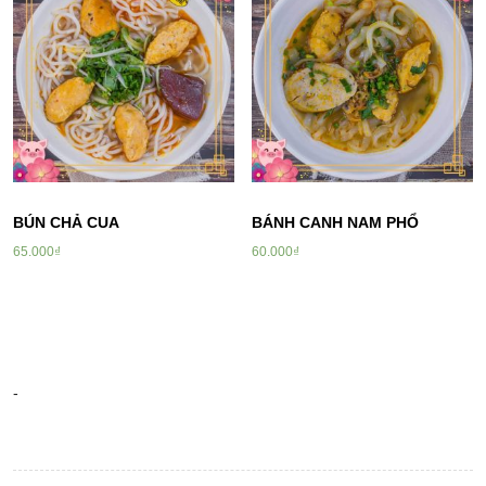
BÚN CHẢ CUA
BÁNH CANH NAM PHỔ
65.000
₫
60.000
₫
-