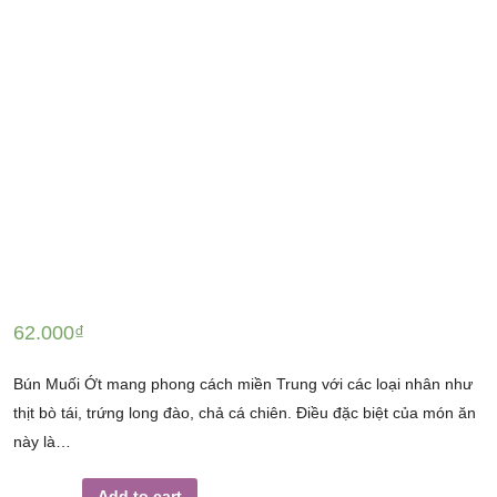
62.000
₫
Bún Muối Ớt mang phong cách miền Trung với các loại nhân như
thịt bò tái, trứng long đào, chả cá chiên. Điều đặc biệt của món ăn
này là…
BÚN
Add to cart