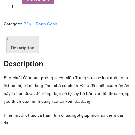
MUỐI
ỚT
quantity
Category:
Bún – Bánh Canh
Description
Description
Bún Muối Ớt mang phong cách miền Trung với các loại nhân như
thịt bò tái, trứng long đào, chả cá chiên. Điều đặc biệt của món ăn
này là bún được để riêng, bạn sẽ tự tay bỏ bún vào tô theo lượng
yêu thích của mình cùng rau ăn kèm đa dạng.
Phần muối ớt tắc và hành tím chua ngọt giúp món ăn thêm đậm
đà.