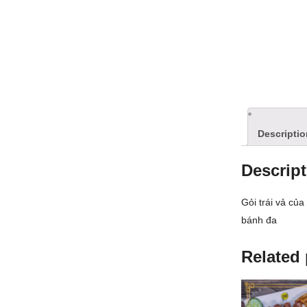
Descriptio
Descript
Gỏi trái vả c
bánh đa
Related