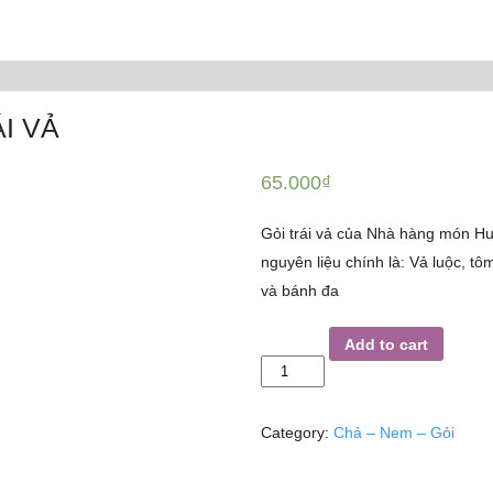
I VẢ
65.000
₫
Gỏi trái vả của Nhà hàng món 
nguyên liệu chính là: Vả luộc, tôm l
và bánh đa
GỎI
Add to cart
TRÁI
VẢ
quantity
Category:
Chả – Nem – Gỏi