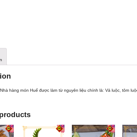
n
ion
ủa Nhà hàng món Huế được làm từ nguyên liệu chính là: Vả luộc, tôm luộc, t
 products